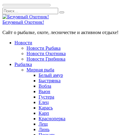
Перейти
Search
к
for:
содержанию
Безумный Охотник!
Сайт о рыбалке, охоте, лесничестве и активном отдыхе!
Новости
Новости Рыбака
Новости Охотника
Новости Грибника
Рыбалка
Мирная рыба
Белый амур
Быстрянка
Вобла
Вьюн
Густера
Елец
Карась
Карп
Красноперка
Лещ
Линь
Пескарь