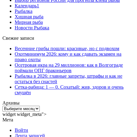
Выбор регионов России для прогноза клёва рыбы
Календарь1
Рыбалка
Хищная рыба
Мирная рыба
Новости Рыбака
Свежие записи
Весенние грибы пошли: красивые, но с подвохом
Охотминимум 2026: кому и как сдавать экзамен на
право охоты
Осетровая икра на 29 миллионов: как в Волгограде
поймали ОПГ браконьеров
Рыбалка в 2026: главные запреты, штрафы и как не
остаться без снастей
Сетка-рабица: 1 — 0. Сохатый: жив, здоров и очень
смущён
Архивы
Архивы
widget widget_meta">
Мета
Войти
Лента записей