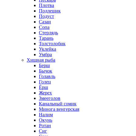
Плотва
Подлещик
Подуст
Сазан
Сопа
Стерлядь
Тарань
Толстолобик
Уклейка
Умбра
Хищная рыба
Берш
Бычок
Голавль
Голец
Ёрш
Жерех
Змееголов
Канальный сомик
Минога венгерская
Налим
Окунь
Ротан
Сиг