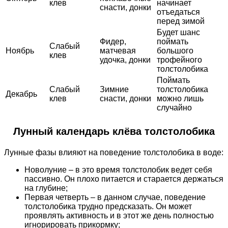
клев
начинает
снасти, донки
отъедаться
перед зимой
Будет шанс
Фидер,
поймать
Слабый
Ноябрь
матчевая
большого
клев
удочка, донки
трофейного
толстолобика
Поймать
Слабый
Зимние
толстолобика
Декабрь
клев
снасти, донки
можно лишь
случайно
Лунный календарь клёва толстолобика
Лунные фазы влияют на поведение толстолобика в воде:
Новолуние – в это время толстолобик ведет себя
пассивно. Он плохо питается и старается держаться
на глубине;
Первая четверть – в данном случае, поведение
толстолобика трудно предсказать. Он может
проявлять активность и в этот же день полностью
игнорировать прикормку;