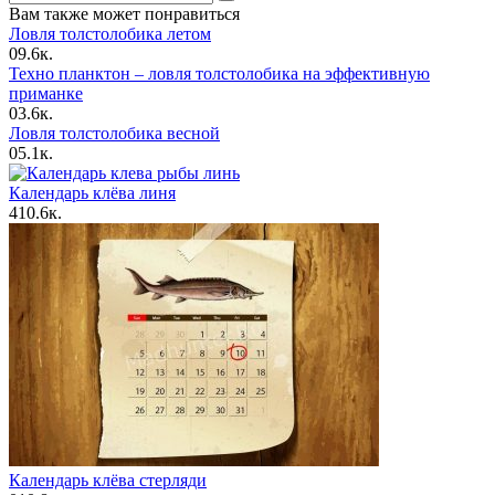
for:
Вам также может понравиться
Ловля толстолобика летом
0
9.6к.
Техно планктон – ловля толстолобика на эффективную
приманкe
0
3.6к.
Ловля толстолобика весной
0
5.1к.
Календарь клёва линя
4
10.6к.
Календарь клёва стерляди