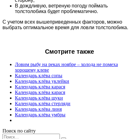
сторону;
В дождливую, ветреную погоду поймать
толстолобика будет проблематично.
С учетом всех вышеприведенных факторов, можно
выбрать оптимальное время для ловли толстолобика.
Смотрите также
Ловим рыбу на реках ноябре – холода не помеха
хорошему клевe
Календарь клёва сопы
Календарь клёва уклейки
Календарь клёва карася
Календарь клёва карася
Календарь клёва щуки
Календарь клёва стерляди
Календарь клёва линя
Календарь клёва умбры
Поиск по сайту
Search