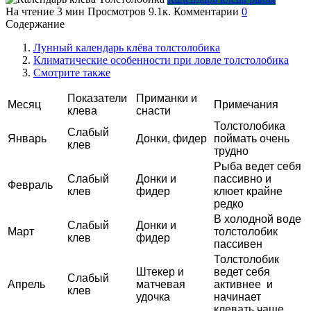
На чтение
3 мин
Просмотров
9.1к.
Комментарии
0
Содержание
Лунный календарь клёва толстолобика
Климатические особенности при ловле толстолобика
Смотрите также
Показатели
Приманки и
Месяц
Примечания
клева
снасти
Толстолобика
Слабый
Январь
Донки, фидер
поймать очень
клев
трудно
Рыба ведет себя
Слабый
Донки и
пассивно и
Февраль
клев
фидер
клюет крайне
редко
В холодной воде
Слабый
Донки и
Март
толстолобик
клев
фидер
пассивен
Толстолобик
Штекер и
ведет себя
Слабый
Апрель
матчевая
активнее и
клев
удочка
начинает
клевать чаще