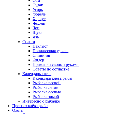
Сом
Судак
Угорь
Форель
Хариус
Чехонь
Чоп
Щука
Язь
Снасти
Нахлыст
Поплавочная удочка
Спиннинг
Фидер
Приманки своими руками
Советы по остнастке
Календарь клева
Календарь клева рыбы
Рыбалка весной
Рыбалка летом
Рыбалка осенью
Рыбалка зимой
Интересно о рыбалке
Прогноз клёва рыбы
Охота