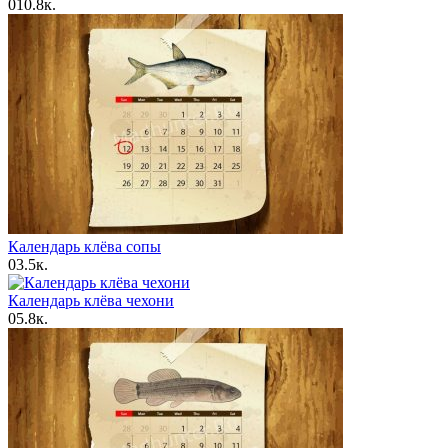
0
10.8к.
Календарь клёва сопы
0
3.5к.
Календарь клёва чехони
0
5.8к.