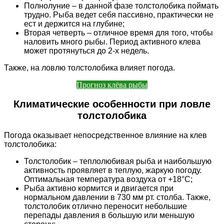
Полнолуние – в данной фазе толстолобика поймать
трудно. Рыба ведет себя пассивно, практически не
ест и держится на глубине;
Вторая четверть – отличное время для того, чтобы
наловить много рыбы. Период активного клева
может протянуться до 2-х недель.
Также, на ловлю толстолобика влияет погода.
Прогноз клёва рыбы
Климатические особенности при ловле
толстолобика
Погода оказывает непосредственное влияние на клев
толстолобика:
Толстолобик – теплолюбивая рыба и наибольшую
активность проявляет в теплую, жаркую погоду.
Оптимальная температура воздуха от +18°С;
Рыба активно кормится и двигается при
нормальном давлении в 730 мм рт. столба. Также,
толстолобик отлично переносит небольшие
перепады давления в большую или меньшую