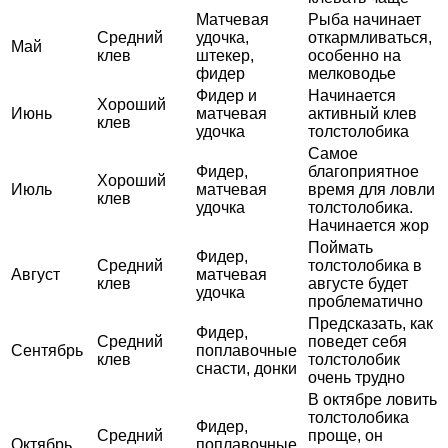
Матчевая
Рыба начинает
Средний
удочка,
откармливаться,
Май
клев
штекер,
особенно на
фидер
мелководье
Фидер и
Начинается
Хороший
Июнь
матчевая
активный клев
клев
удочка
толстолобика
Самое
Фидер,
благоприятное
Хороший
Июль
матчевая
время для ловли
клев
удочка
толстолобика.
Начинается жор
Поймать
Фидер,
Средний
толстолобика в
Август
матчевая
клев
августе будет
удочка
проблематично
Предсказать, как
Фидер,
Средний
поведет себя
Сентябрь
поплавочные
клев
толстолобик
снасти, донки
очень трудно
В октябре ловить
толстолобика
Фидер,
Средний
проще, он
Октябрь
поплавочные