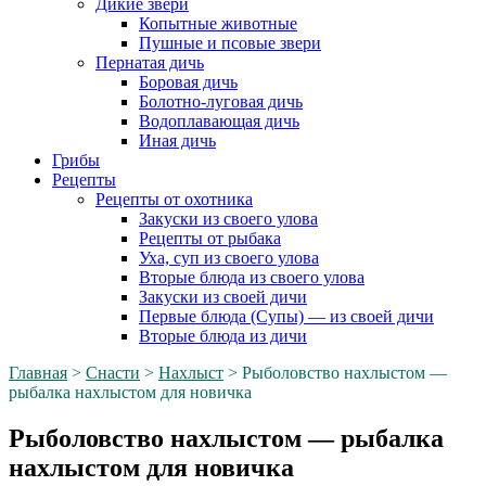
Дикие звери
Копытные животные
Пушные и псовые звери
Пернатая дичь
Боровая дичь
Болотно-луговая дичь
Водоплавающая дичь
Иная дичь
Грибы
Рецепты
Рецепты от охотника
Закуски из своего улова
Рецепты от рыбака
Уха, суп из своего улова
Вторые блюда из своего улова
Закуски из своей дичи
Первые блюда (Супы) — из своей дичи
Вторые блюда из дичи
Главная
>
Снасти
>
Нахлыст
>
Рыболовство нахлыстом —
рыбалка нахлыстом для новичка
Рыболовство нахлыстом — рыбалка
нахлыстом для новичка