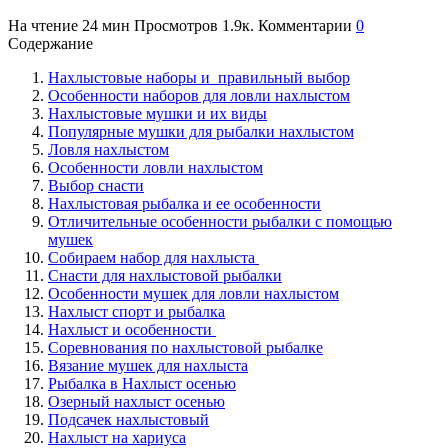
На чтение
24 мин
Просмотров
1.9к.
Комментарии
0
Содержание
Нахлыстовые наборы и правильный выбор
Особенности наборов для ловли нахлыстом
Нахлыстовые мушки и их виды
Популярные мушки для рыбалки нахлыстом
Ловля нахлыстом
Особенности ловли нахлыстом
Выбор снасти
Нахлыстовая рыбалка и ее особенности
Отличительные особенности рыбалки с помощью
мушек
Собираем набор для нахлыста
Снасти для нахлыстовой рыбалки
Особенности мушек для ловли нахлыстом
Нахлыст спорт и рыбалка
Нахлыст и особенности
Соревнования по нахлыстовой рыбалке
Вязание мушек для нахлыста
Рыбалка в Нахлыст осенью
Озерный нахлыст осенью
Подсачек нахлыстовый
Нахлыст на хариуса