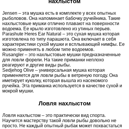
нахлыстом
Jensen – эта мушка есть в комплекте у всех опытных
рыболовов. Она напоминает бабочку ручейника. Такие
нахлыстовые мушки отлично плавают на поверхности
водоема. Ее крыло изготовлено из утиных перьев.
Parashute Heres Ear Natural – это сухая мушка которая
изготовлена по типу парашюта. Она включает в себя
характеристики сухой мушки и всплывающей нимфы. Ее
можно применять в любом типе водоемов.
Rusangler – это нахлыстовые мушки предназначенные
для ловли форели. На такие приманки неплохо
реагируют и другие виды рыбы.
Sedjehog Olive – универсальная мушка которая
применяется для ловли рыбы в ветреную погоду. Она
иметирует куколку, которая вышла из насекомого
ручейка. Эта приманка используется в качестве сухой и
мокрой мушки.
Ловля нахлыстом
Ловля нахлыстом – это практически вид спорта.
Научится мастерству такой ловли рыбы довольно не
просто. Не каждый опытный рыбак может похвастаться