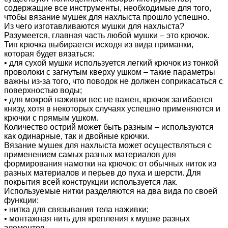
содержащие все инструменты, необходимые для того,
чтобы вязание мушек для нахлыста прошло успешно.
Из чего изготавливаются мушки для нахлыста?
Разумеется, главная часть любой мушки – это крючок.
Тип крючка выбирается исходя из вида приманки,
которая будет вязаться:
• для сухой мушки используется легкий крючок из тонкой
проволоки с загнутым кверху ушком – такие параметры
важны из-за того, что поводок не должен соприкасаться с
поверхностью воды;
• для мокрой наживки вес не важен, крючок загибается
книзу, хотя в некоторых случаях успешно применяются и
крючки с прямым ушком.
Количество острий может быть разным – используются
как одинарные, так и двойные крючки.
Вязание мушек для нахлыста может осуществляться с
применением самых разных материалов для
формирования намотки на крючок: от обычных ниток из
разных материалов и перьев до пуха и шерсти. Для
покрытия всей конструкции используется лак.
Используемые нитки разделяются на два вида по своей
функции:
• нитка для связывания тела наживки;
• монтажная нить для крепления к мушке разных
элементов.