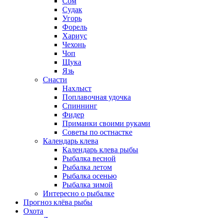
Сом
Судак
Угорь
Форель
Хариус
Чехонь
Чоп
Щука
Язь
Снасти
Нахлыст
Поплавочная удочка
Спиннинг
Фидер
Приманки своими руками
Советы по остнастке
Календарь клева
Календарь клева рыбы
Рыбалка весной
Рыбалка летом
Рыбалка осенью
Рыбалка зимой
Интересно о рыбалке
Прогноз клёва рыбы
Охота