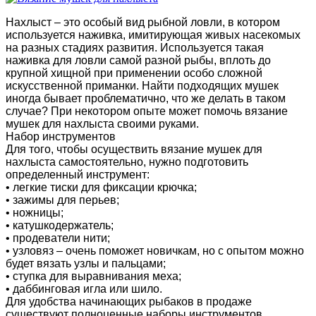
Нахлыст – это особый вид рыбной ловли, в котором
используется наживка, имитирующая живых насекомых
на разных стадиях развития. Используется такая
наживка для ловли самой разной рыбы, вплоть до
крупной хищной при применении особо сложной
искусственной приманки. Найти подходящих мушек
иногда бывает проблематично, что же делать в таком
случае? При некотором опыте может помочь вязание
мушек для нахлыста своими руками.
Набор инструментов
Для того, чтобы осуществить вязание мушек для
нахлыста самостоятельно, нужно подготовить
определенный инструмент:
• легкие тиски для фиксации крючка;
• зажимы для перьев;
• ножницы;
• катушкодержатель;
• продеватели нити;
• узловяз – очень поможет новичкам, но с опытом можно
будет вязать узлы и пальцами;
• ступка для выравнивания меха;
• даббинговая игла или шило.
Для удобства начинающих рыбаков в продаже
существуют полноценные наборы инструментов,