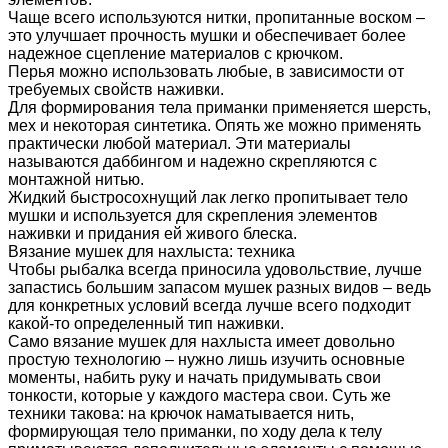
Чаще всего используются нитки, пропитанные воском –
это улучшает прочность мушки и обеспечивает более
надежное сцепление материалов с крючком.
Перья можно использовать любые, в зависимости от
требуемых свойств наживки.
Для формирования тела приманки применяется шерсть,
мех и некоторая синтетика. Опять же можно применять
практически любой материал. Эти материалы
называются даббингом и надежно скрепляются с
монтажной нитью.
Жидкий быстросохнущий лак легко пропитывает тело
мушки и используется для скрепления элементов
наживки и придания ей живого блеска.
Вязание мушек для нахлыста: техника
Чтобы рыбалка всегда приносила удовольствие, лучше
запастись большим запасом мушек разных видов – ведь
для конкретных условий всегда лучше всего подходит
какой-то определенный тип наживки.
Само вязание мушек для нахлыста имеет довольно
простую технологию – нужно лишь изучить основные
моменты, набить руку и начать придумывать свои
тонкости, которые у каждого мастера свои. Суть же
техники такова: на крючок наматывается нить,
формирующая тело приманки, по ходу дела к телу