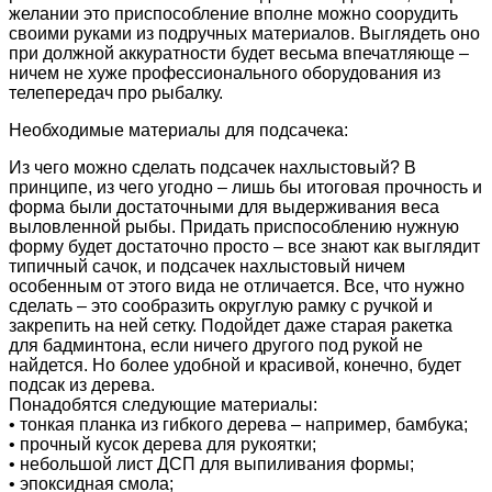
желании это приспособление вполне можно соорудить
своими руками из подручных материалов. Выглядеть оно
при должной аккуратности будет весьма впечатляюще –
ничем не хуже профессионального оборудования из
телепередач про рыбалку.
Необходимые материалы для подсачека:
Из чего можно сделать подсачек нахлыстовый? В
принципе, из чего угодно – лишь бы итоговая прочность и
форма были достаточными для выдерживания веса
выловленной рыбы. Придать приспособлению нужную
форму будет достаточно просто – все знают как выглядит
типичный сачок, и подсачек нахлыстовый ничем
особенным от этого вида не отличается. Все, что нужно
сделать – это сообразить округлую рамку с ручкой и
закрепить на ней сетку. Подойдет даже старая ракетка
для бадминтона, если ничего другого под рукой не
найдется. Но более удобной и красивой, конечно, будет
подсак из дерева.
Понадобятся следующие материалы:
• тонкая планка из гибкого дерева – например, бамбука;
• прочный кусок дерева для рукоятки;
• небольшой лист ДСП для выпиливания формы;
• эпоксидная смола;