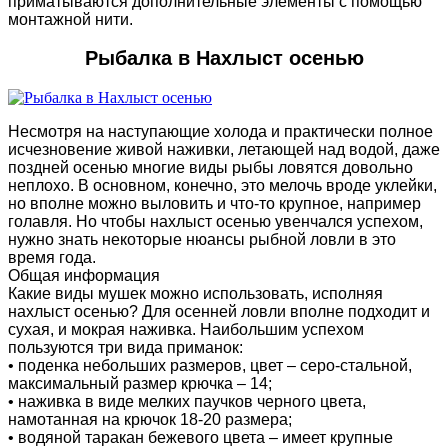
приматываются дополнительные элементы с помощью
монтажной нити.
Рыбалка в Нахлыст осенью
Несмотря на наступающие холода и практически полное
исчезновение живой наживки, летающей над водой, даже
поздней осенью многие виды рыбы ловятся довольно
неплохо. В основном, конечно, это мелочь вроде уклейки,
но вполне можно выловить и что-то крупное, например
голавля. Но чтобы нахлыст осенью увенчался успехом,
нужно знать некоторые нюансы рыбной ловли в это
время года.
Общая информация
Какие виды мушек можно использовать, исполняя
нахлыст осенью? Для осенней ловли вполне подходит и
сухая, и мокрая наживка. Наибольшим успехом
пользуются три вида приманок:
• поденка небольших размеров, цвет – серо-стальной,
максимальный размер крючка – 14;
• наживка в виде мелких паучков черного цвета,
намотанная на крючок 18-20 размера;
• водяной таракан бежевого цвета – имеет крупные