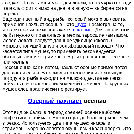
следует. Что касается мест для ловли, то в хмурую погоду
голавль стоит в ямах на дне, а в ясную – выбирается на
перекат.
Еще один ценный вид рыбы, который можно выловить,
применяя нахлыст осенью – это
щука
, несмотря на то,
что для нее чаще используется
спиннинг
. Для ловли этой
рыбы нужно отправляться в места, заросшие камышом.
Использовать следует длинное удилище (около 3
метров), тонущий шнур и вольфрамовый поводок. Что
касается типа мушек, то применять рекомендуется
обычные летние стримеры неярких расцветок – зеленые
или желтые.
Несомненно, как и летом, нахлыст осенью применяется
для ловли ельца. В периоды потепления и солнечную
погоду эта рыба выходит на мелководье, где ее легко
поймать с использованием мелкой наживки. На крупных
мушек елец практически не реагирует.
Озерный нахлыст
осенью
Этот вид рыбалки в период средней осени наиболее
эффективен, поймать можно гораздо больше рыбы, чем
в реках. Используется два типа мушек: нимфы и
стримеры. Хорошо ловятся окунь, язь и красноперка. Это
связано с тем, что ближе к зиме рыба становится