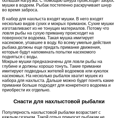
большая нагрузка. С помощью шнура происходит заброс
мушки в водоем. Рыбак постепенно раскручивает шнур
во время заброса.
В набор для нахлыста входят мушки. В него входят
несколько видов сухих и мокрых приманок. Сухие мушки
изготавливают из не тонущих материалов. Потому что
ловля рыбы на сухую приманку происходит на
поверхности водоема. Такая мушка имитирует
насекомое, упавшее в воду. Ко всему умелые действия
рыбака должны еще придать приманке движения,
которые будут напоминать попытки насекомого
подняться с воды.
Мокрые мушки предназначены для ловли рыбы на
глубине и должны хорошо тонуть. Такие приманки
имитируют подводных жителей водоемов или куколок
насекомых. На несколько рыбалок хватит мушек из
набора для нахлыста. Дальше можно будет понять какие
приманки больше подходят для конкретного водоема и
приобрести их отдельно.
Снасти для нахлыстовой рыбалки
Популярность нахлыстовой рыбалки возрастает с
каждым сезоном. Такой отдых приносит рыбакам не