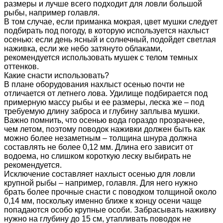
размеры и лучше всего подходит для ловли большой
рыбы, например голавля.
В том случае, если приманка мокрая, цвет мушки следует
подбирать под погоду, в которую используется нахлыст
осенью: если день ясный и солнечный, подойдет светлая
наживка, если же небо затянуто облаками,
рекомендуется использовать мушек с телом темных
оттенков.
Какие снасти использовать?
В плане оборудования нахлыст осенью почти не
отличается от летнего лова. Удилище подбирается под
примерную массу рыбы и ее размеры, леска же – под
требуемую длину заброса и глубину заплыва мушки.
Важно помнить, что осенью вода гораздо прозрачнее,
чем летом, поэтому поводок наживки должен быть как
можно более незаметным – толщина шнура должна
составлять не более 0,12 мм. Длина его зависит от
водоема, но слишком короткую леску выбирать не
рекомендуется.
Исключение составляет нахлыст осенью для ловли
крупной рыбы – например, голавля. Для него нужно
брать более прочные снасти с поводком толщиной около
0,14 мм, поскольку именно ближе к концу осени чаще
попадаются особо крупные особи. Забрасывать наживку
нужно на глубину до 15 см, утапливать поводок не