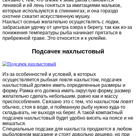
ленивой и ей лень гоняться за имитациями мальков,
которые используются в спиннингах, и она гораздо
охотнее схватит искусственную мушку.
Нахлыст осенью желательно осуществлять с лодки,
забрасывая удочку от центра озера к берегу, так как из-за
понижения температуры рыба начинает прятаться в
прибрежной траве. Это относится и к уклейке.
Подсачек нахлыстовый
Из-за особенностей и условий, в которых
осуществляется рыбная ловля нахлыстом, подсачек
нахлыстовый должен иметь определенные размеры и
форму. Рамка его должна иметь округлую форму, размер
желательно сделать небольшим, равно как и массу
приспособления. Связано это с тем, что нахлыстом ловят
обычно, стоя в воде, и пойманную рыбу нужно куда-то
складывать, не выходя на берег. А такой компактный
подсачек нахлыстовый будет удобно висеть на поясе и не
мешаться.
Специальные подсаки для нахлыста продаются в любом
рыболовном магазине и стоят довольно дешево, но при