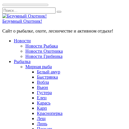
Перейти
Search
к
for:
содержанию
Безумный Охотник!
Сайт о рыбалке, охоте, лесничестве и активном отдыхе!
Новости
Новости Рыбака
Новости Охотника
Новости Грибника
Рыбалка
Мирная рыба
Белый амур
Быстрянка
Вобла
Вьюн
Густера
Елец
Карась
Карп
Красноперка
Лещ
Линь
Пескарь