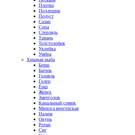
Плотва
Подлещик
Подуст
Сазан
Сопа
Стерлядь
Тарань
Толстолобик
Уклейка
Умбра
Хищная рыба
Берш
Бычок
Голавль
Голец
Ёрш
Жерех
Змееголов
Канальный сомик
Минога венгерская
Налим
Окунь
Ротан
Сиг