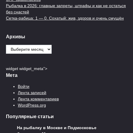
Рыбалка в 2026: главные запреты, штрафы и как не остаться
без снастей
Сетка-рабица: 1 — 0. Сохатый: жив, здоров и очень смущён
Архивы
Архивы
widget widget_meta">
Мета
Войти
Лента записей
Лента комментариев
WordPress.org
Популярные статьи
На рыбалку в Москве и Подмосковье