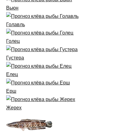
Вьюн
Голавль
Голец
Густера
Елец
Ерш
Жерех