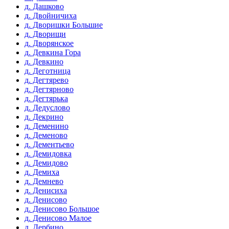
д. Дашково
д. Двойничиха
д. Дворишки Большие
д. Дворищи
д. Дворянское
д. Девкина Гора
д. Девкино
д. Деготница
д. Дегтярево
д. Дегтярново
д. Дегтярька
д. Дедуслово
д. Декрино
д. Деменино
д. Деменово
д. Дементьево
д. Демидовка
д. Демидово
д. Демиха
д. Демнево
д. Денисиха
д. Денисово
д. Денисово Большое
д. Денисово Малое
д. Дербино