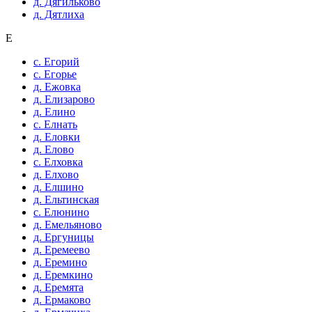
д. Дягильково
д. Дятлиха
Е
с. Егорий
с. Егорье
д. Ежовка
д. Елизарово
д. Елино
с. Елнать
д. Еловки
д. Елово
с. Елховка
д. Елхово
д. Елшино
д. Ельтинская
с. Елюнино
д. Емельяново
д. Ергуницы
д. Еремеево
д. Еремино
д. Еремкино
д. Еремята
д. Ермаково