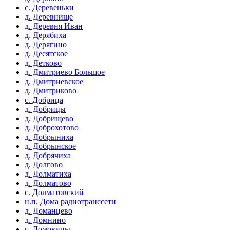
с. Деревеньки
д. Деревнище
д. Деревня Иван
д. Дерябиха
д. Дерягино
д. Десятское
д. Детково
д. Дмитриево Большое
д. Дмитриевское
д. Дмитриково
с. Добрица
д. Добрицы
д. Добрищево
д. Доброхотово
д. Добрыниха
д. Добрынское
д. Добрячиха
д. Долгово
д. Долматиха
д. Долматово
с. Долматовский
н.п. Дома радиотранссети
д. Доманцево
д. Домнино
с. Домовицы