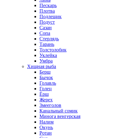
Пескарь
Плотва
Подлещик
Подуст
Сазан
Сопа
Стерлядь
Тарань
Толстолобик
Уклейка
Умбра
Хищная рыба
Берш
Бычок
Голавль
Голец
Ёрш
Жерех
Змееголов
Канальный сомик
Минога венгерская
Налим
Окунь
Ротан