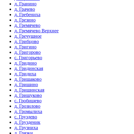
д. Гранино
д. Грачево
д. Гребениха
д. Грезино
д. Гремячево
д. Гремячево Верхнее
д. Гречушное
д. Грибцово
д. Григино
д. Григорово
с. Григорьево
д. Гридино
д. Гридинская
д. Гридиха
д. Гришаково
д. Гришино
д. Гришинская
д. Гришуково
с. Гробищево
д. Грозилово
д. Громылиха
с. Груздево
д. Грузденик
д. Грузниха
д. Грязки