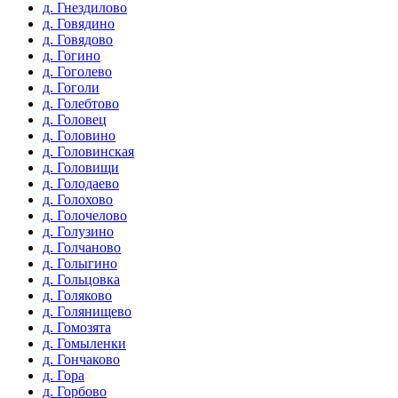
д. Гнездилово
д. Говядино
д. Говядово
д. Гогино
д. Гоголево
д. Гоголи
д. Голебтово
д. Головец
д. Головино
д. Головинская
д. Головищи
д. Голодаево
д. Голохово
д. Голочелово
д. Голузино
д. Голчаново
д. Голыгино
д. Гольцовка
д. Голяково
д. Голянищево
д. Гомозята
д. Гомыленки
д. Гончаково
д. Гора
д. Горбово