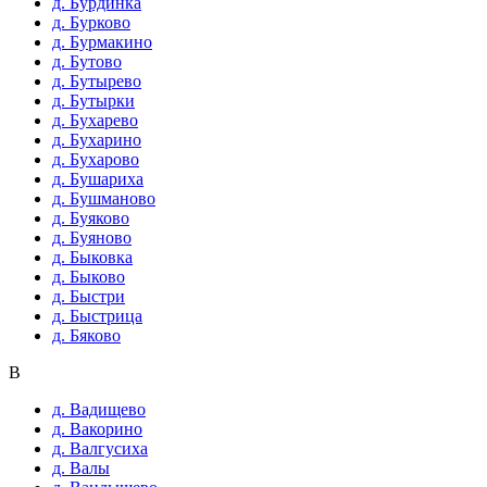
д. Бурдинка
д. Бурково
д. Бурмакино
д. Бутово
д. Бутырево
д. Бутырки
д. Бухарево
д. Бухарино
д. Бухарово
д. Бушариха
д. Бушманово
д. Буяково
д. Буяново
д. Быковка
д. Быково
д. Быстри
д. Быстрица
д. Бяково
В
д. Вадищево
д. Вакорино
д. Валгусиха
д. Валы