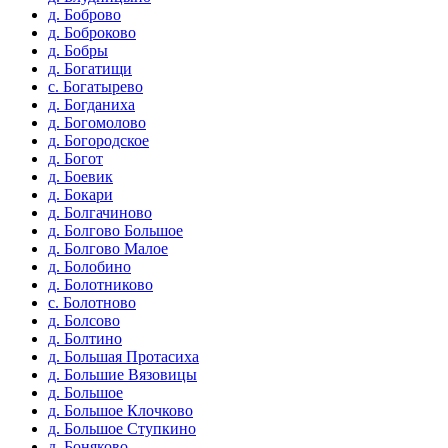
д. Боброво
д. Боброково
д. Бобры
д. Богатищи
с. Богатырево
д. Богданиха
д. Богомолово
д. Богородское
д. Богот
д. Боевик
д. Бокари
д. Болгачиново
д. Болгово Большое
д. Болгово Малое
д. Болобино
д. Болотниково
с. Болотново
д. Болсово
д. Болтино
д. Большая Протасиха
д. Большие Вязовицы
д. Большое
д. Большое Клочково
д. Большое Ступкино
д. Боняково