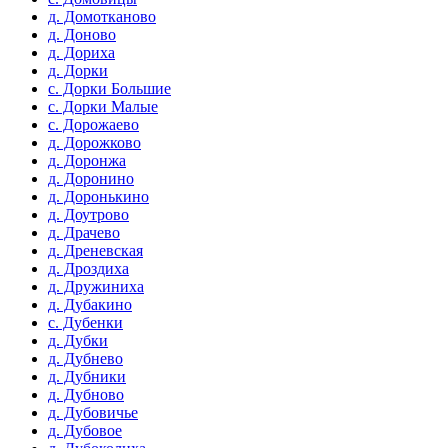
д. Домотканово
д. Доново
д. Дориха
д. Дорки
с. Дорки Большие
с. Дорки Малые
с. Дорожаево
д. Дорожково
д. Доронжа
д. Доронино
д. Доронькино
д. Доутрово
д. Драчево
д. Дреневская
д. Дроздиха
д. Дружиниха
д. Дубакино
с. Дубенки
д. Дубки
д. Дубнево
д. Дубники
д. Дубново
д. Дубовичье
д. Дубовое