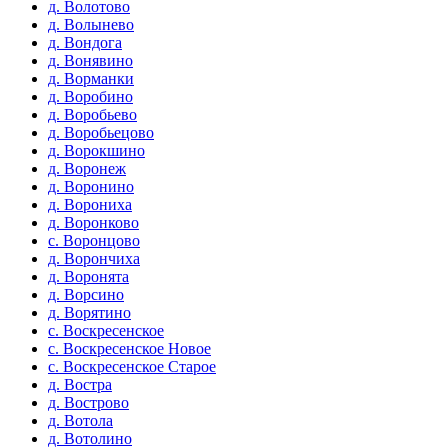
д. Волотово
д. Волынево
д. Вондога
д. Вонявино
д. Ворманки
д. Воробино
д. Воробьево
д. Воробьецово
д. Ворокшино
д. Воронеж
д. Воронино
д. Ворониха
д. Воронково
с. Воронцово
д. Ворончиха
д. Воронята
д. Ворсино
д. Ворятино
с. Воскресенское
с. Воскресенское Новое
с. Воскресенское Старое
д. Востра
д. Вострово
д. Вотола
д. Вотолино