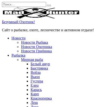
Перейти
Search
к
for:
содержанию
Безумный Охотник!
Сайт о рыбалке, охоте, лесничестве и активном отдыхе!
Новости
Новости Рыбака
Новости Охотника
Новости Грибника
Рыбалка
Мирная рыба
Белый амур
Быстрянка
Вобла
Вьюн
Густера
Елец
Карась
Карп
Красноперка
Лещ
Линь