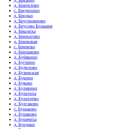
д. Бразино
д. Братилово
с. Бредихино
д. Бродки
д. Бруснижново
д. Брусово Большое
д. Брылиха
д. Брюхатово
д. Брюховая
с. Брюхово
д. Брюшково
д. Бубякино
д. Бугрино
д. Будилово
д. Бузинская
д. Букино
д. Буково
д. Булавино
д. Булатиха
д. Булатцево
д. Булгаково
с. Буньково
д. Бураково
д. Бурачиха
д. Бурдаки