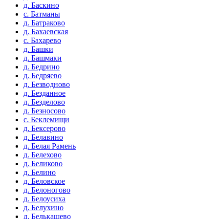
д. Баскино
с. Батманы
д. Батраково
д. Бахаевская
с. Бахарево
д. Башки
д. Башмаки
д. Бедрино
д. Бедряево
д. Безводново
д. Безданное
д. Безделово
д. Безносово
с. Беклемищи
д. Бексерово
д. Белавино
д. Белая Рамень
д. Белехово
д. Беликово
д. Белино
д. Беловское
д. Белоногово
д. Белоусиха
д. Белухино
д. Белькашево