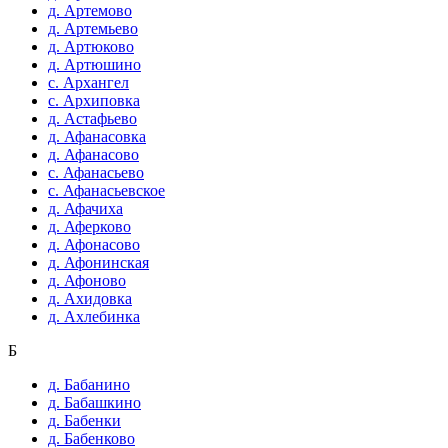
д. Артемово
д. Артемьево
д. Артюково
д. Артюшино
с. Архангел
с. Архиповка
д. Астафьево
д. Афанасовка
д. Афанасово
с. Афанасьево
с. Афанасьевское
д. Афачиха
д. Аферково
д. Афонасово
д. Афонинская
д. Афоново
д. Ахидовка
д. Ахлебинка
Б
д. Бабанино
д. Бабашкино
д. Бабенки
д. Бабенково