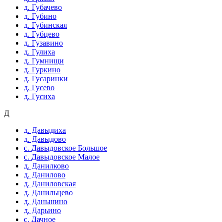
д. Губачево
д. Губино
д. Губинская
д. Губцево
д. Гузавино
д. Гулиха
д. Гумнищи
д. Гуркино
д. Гусаринки
д. Гусево
д. Гусиха
Д
д. Давыдиха
д. Давыдово
с. Давыдовское Большое
с. Давыдовское Малое
д. Данилково
д. Данилово
д. Даниловская
д. Данильцево
д. Даньшино
д. Дарьино
с. Дачное