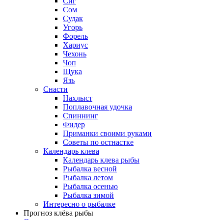
Сиг
Сом
Судак
Угорь
Форель
Хариус
Чехонь
Чоп
Щука
Язь
Снасти
Нахлыст
Поплавочная удочка
Спиннинг
Фидер
Приманки своими руками
Советы по остнастке
Календарь клева
Календарь клева рыбы
Рыбалка весной
Рыбалка летом
Рыбалка осенью
Рыбалка зимой
Интересно о рыбалке
Прогноз клёва рыбы