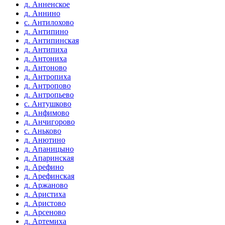
д. Анненское
д. Аннино
с. Антилохово
д. Антипино
д. Антипинская
д. Антипиха
д. Антониха
д. Антоново
д. Антропиха
д. Антропово
д. Антропьево
с. Антушково
д. Анфимово
д. Анчигорово
с. Аньково
д. Анютино
д. Апаницыно
д. Апаринская
д. Арефино
д. Арефинская
д. Аржаново
д. Аристиха
д. Аристово
д. Арсеново
д. Артемиха