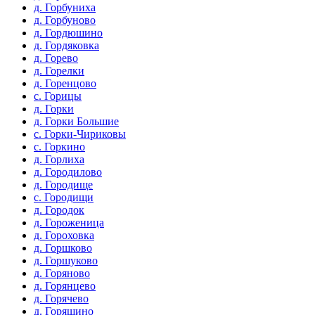
д. Горбуниха
д. Горбуново
д. Гордюшино
д. Гордяковка
д. Горево
д. Горелки
д. Горенцово
с. Горицы
д. Горки
д. Горки Большие
с. Горки-Чириковы
с. Горкино
д. Горлиха
д. Городилово
д. Городище
с. Городищи
д. Городок
д. Гороженица
д. Гороховка
д. Горшково
д. Горшуково
д. Горяново
д. Горянцево
д. Горячево
д. Горяшино