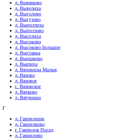
д. Вшивково
д. Вывозиха
д. Выголово
д. Выгузово
д. Выползиха
д. Выползово
д. Выселиха
д. Высоково
д. Высоково Большое
д. Выставка
д. Вьюшково
д. Вьялиха
д. Вязовицы Малые
д. Вязово
д. Вязовое
с. Вязовское
д. Вятково
д. Вятчинки
Г
д. Гаврилищи
д. Гаврилково
г. Гаврилов Посад
д. Гаврилово