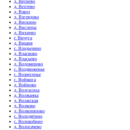
д. Веснево
д. Вехтево
д. Взвоз
д. Взглядово
д. Вискино
д. Вислецы
д. Вихрево
г. Вичуга
д. Вишня
с. Владычино
д. Власково
д. Власьево
д. Водомерово
с. Воздвиженье
с. Вознесенье
с. Воймига
д. Войново
д. Волгасиха
д. Волжанка
д. Волжская
д. Волково
д. Волкопялово
с. Володятино
с. Волокобино
д. Волосачево