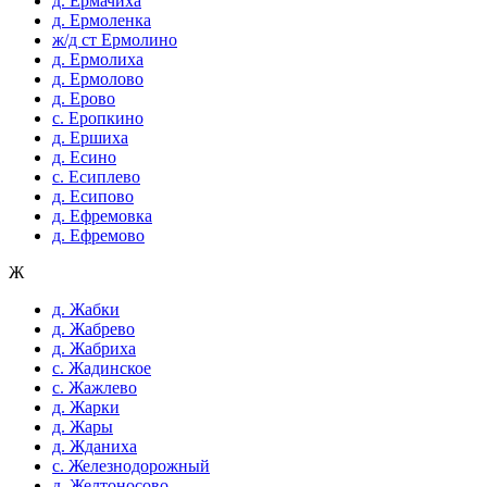
д. Ермачиха
д. Ермоленка
ж/д ст Ермолино
д. Ермолиха
д. Ермолово
д. Ерово
с. Еропкино
д. Ершиха
д. Есино
с. Есиплево
д. Есипово
д. Ефремовка
д. Ефремово
Ж
д. Жабки
д. Жабрево
д. Жабриха
с. Жадинское
с. Жажлево
д. Жарки
д. Жары
д. Жданиха
с. Железнодорожный
д. Желтоносово