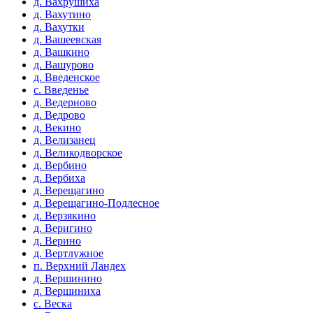
д. Вахрушиха
д. Вахутино
д. Вахутки
д. Вашеевская
д. Вашкино
д. Вашурово
д. Введенское
с. Введенье
д. Ведерново
д. Ведрово
д. Векино
д. Велизанец
д. Великодворское
д. Вербино
д. Вербиха
д. Верещагино
д. Верещагино-Подлесное
д. Верзякино
д. Веригино
д. Верино
д. Вертлужное
п. Верхний Ландех
д. Вершинино
д. Вершиниха
с. Веска