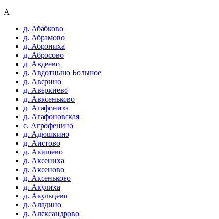
А
д. Абабково
д. Абрамово
д. Аброниха
д. Абросово
д. Авдеево
д. Авдотцыно Большое
д. Аверино
д. Аверкиево
д. Авксеньково
д. Агафониха
д. Агафоновская
с. Агрофенино
д. Адюшкино
д. Аистово
д. Акишево
д. Аксениха
д. Аксеново
д. Аксеньково
д. Акулиха
д. Акульцево
д. Аладино
д. Александрово