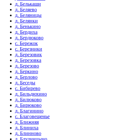
д. Белькаши
д. Беляево
д. Беляницы
д. Белянки
д. Бенькино
д. Бердиха
д. Бердюково
с. Бережок
с. Березники
д. Березовик
д. Березовка
д. Березово
д. Беркино
д. Берлово
д. Беседы
с. Бибирево
д. Бильдюхино
д. Билюково
д. Бирюково
д. Благинино
с. Благовещенье
д. Ближняя
д. Блиниха
д. Блинново
д. Блудницыно