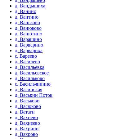
д. Вандышево
д. Вандышиха
д. Ванино
д. Вантино
д. Ваньково
д. Ванюково
д. Ванютино
д. Варашино
д. Варварино
д. Варвариха
с. Вареево
д. Василево
д. Васильевка
д. Васильевское
д. Васильково
с. Васильчинино
д. Васинская
д. Васькин Поток
д. Васьково
д. Васюково
д. Ватаги
д. Вахнево
д. Вахнеево
д. Вахрино
д. Вахрово