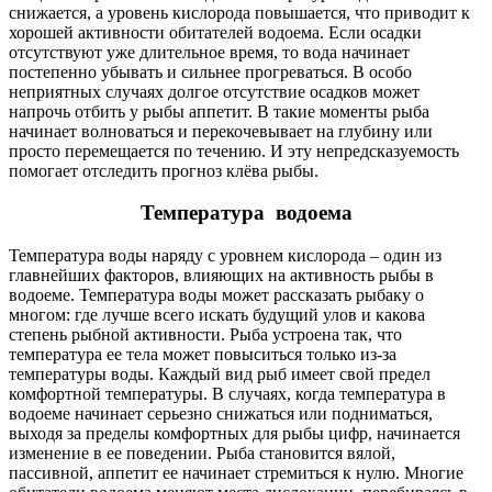
снижается, а уровень кислорода повышается, что приводит к
хорошей активности обитателей водоема. Если осадки
отсутствуют уже длительное время, то вода начинает
постепенно убывать и сильнее прогреваться. В особо
неприятных случаях долгое отсутствие осадков может
напрочь отбить у рыбы аппетит. В такие моменты рыба
начинает волноваться и перекочевывает на глубину или
просто перемещается по течению. И эту непредсказуемость
помогает отследить прогноз клёва рыбы.
Температура водоема
Температура воды наряду с уровнем кислорода – один из
главнейших факторов, влияющих на активность рыбы в
водоеме. Температура воды может рассказать рыбаку о
многом: где лучше всего искать будущий улов и какова
степень рыбной активности. Рыба устроена так, что
температура ее тела может повыситься только из-за
температуры воды. Каждый вид рыб имеет свой предел
комфортной температуры. В случаях, когда температура в
водоеме начинает серьезно снижаться или подниматься,
выходя за пределы комфортных для рыбы цифр, начинается
изменение в ее поведении. Рыба становится вялой,
пассивной, аппетит ее начинает стремиться к нулю. Многие