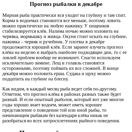
Прогноз рыбалки в декабре
Мирная рыба практически вся уходит на глубину и там спит.
Корма в водоемах становится все меньше, поэтому ловить
можно практически на любую наживку. У хищников
стабилизируется клёв. Налима ночью можно изловить на
червяка, мормышку и живца. Окуня стоит искать на глубине,
наживка – червяк и ручейник. У плотвы в декабре
продолжается хороший клёв. Если заранее изучить прогноз
клёва на неделю и выбрать наиболее подходящие дни, то с ее
ловлей проблем вообще не возникнет. Снасти используем
исключительно зимние. Лещ и голавль становятся
осторожными, поэтому поймать их все сложней. В конце
декабря можно половить ерша. Судака и щуку можно
подцепить на глубине на блесну.
Как видим, в каждый месяц рыба ведет себя по-другому.
Отметим, что прогноз клёва в районах разных также будет
разный. И если опытный рыболов, который вот уже многие
годы хорошо знает водоем, может иметь хорошее
представление о поведении той или иной рыбы, то
начинающим рыбакам без календаря клёва никак не
разобраться во всех хитросплетениях рыбного поведения.