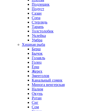
Подлещик
Подуст
Сазан
Сопа
Стерлядь
Тарань
Толстолобик
Уклейка
Умбра
Хищная рыба
Берш
Бычок
Голавль
Голец
Ёрш
Жерех
Змееголов
Канальный сомик
Минога венгерская
Налим
Окунь
Ротан
Сиг
Сом