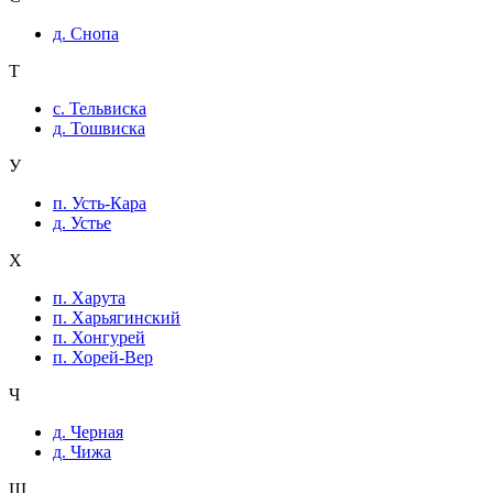
д. Снопа
Т
с. Тельвиска
д. Тошвиска
У
п. Усть-Кара
д. Устье
Х
п. Харута
п. Харьягинский
п. Хонгурей
п. Хорей-Вер
Ч
д. Черная
д. Чижа
Ш