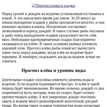
Перед грозой и дождем на водоеме устанавливается тишина и
покой. А это наилучшее время для ловли. За 20 минут до
начала выпадения осадков у рыбы просыпается аппетит, и она
начинает активно клевать. Исключение составляют
затянувшийся период дождей. В таких случаях рыба пассивна
и даже перед выпадением осадков продолжает вести себя
вяло. Небольшие кратковременные осадки благоприятно
сказываются на клёве. В таких условиях рыбаку изловить
хороший улов. Прогноз клёва рыбы помогает вычислить
такие часы перед дождями, когда клёв на водоеме будет
хорошим. И наоборот, подскажет, когда на водоем лучше не
соваться.
Прогноз клёва и уровень воды
Длительные осадки способны изменить уровень воды в
водоеме. Если водоем поднимается быстро, то клёв в такой
период будет минимальным. Во время сильных дождей со дна
поднимается муть, которая, пока не осядет, будет сильно
препятствовать клёву. А вот умеренные дожди способны
смыть в водоем много разнообразной аппетитной для рыб
пищи. Во время таких осадков температура воды несколько