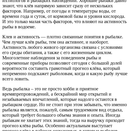
ихтиологов и рыбацких наблюдений. Хорошие рыбаки давно
знают, что клёв напрямую зависит сразу от нескольких
факторов. Например, от погоды и температуры воды, от
времени года и суток, от кормовой базы и уровня кислорода.
И это только малая часть факторов, что влияют на активность
рыбы в водоеме.
Клев и активность — плотно связанные понятия в рыбалке.
Чем лучше клёв рыбы, тем она активнее, и наоборот.
Активность любого живого организма связана с условиями
его среды обитания, а также с его жизненным циклом.
Многолетние наблюдения за поведением рыбы и
современные приборы позволяют сегодня с большой долей
вероятности составить грамотный прогноз клёва, который
непременно подскажет рыболовам, когда и какую рыбу лучше
всего ловить.
Ведь рыбалка – это не просто хобби и приятное
времяпрепровождений, а бескрайний мир открытий и
незабываемых впечатлений, которые надолго остаются в
рыбацком сердце. Но не стоит при этом забывать, что именно
рыбалка является, пожалуй, самым трудоемким вид отдыха,
который требует большого объема знания и опыта. Иногда
рыбакам не хватает этих знаний, тогда на выручку приходит
прогноз клёва рыбы. Особенно актуальным выступает
прогноз клёва в районах незнакомых, в которые рыболов