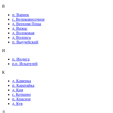
В
п. Варнек
с. Великовисочное
д. Верхняя Пеша
д. Вижас
д. Волоковая
д. Волонга
п. Выучейский
И
п. Индига
р.п. Искателей
К
д. Каменка
п. Каратайка
д. Кия
с. Коткино
п. Красное
д. Куя
Л