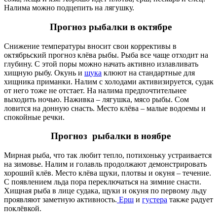
Налима можно подцепить на лягушку.
Прогноз рыбалки в октябре
Снижение температуры вносит свои коррективы в
октябрьский прогноз клёва рыбы. Рыба все чаще отходит на
глубину. С этой поры можно начать активно излавливать
хищную рыбу. Окунь и
щука
клюют на стандартные для
хищника приманки. Налим с холодами активизируется, судак
от него тоже не отстает. На налима предпочтительнее
выходить ночью. Наживка – лягушка, мясо рыбы. Сом
ловится на донную снасть. Место клёва – малые водоемы и
спокойные речки.
Прогноз рыбалки в ноябре
Мирная рыба, что так любит тепло, потихоньку устраивается
на зимовье. Налим и голавль продолжают демонстрировать
хороший клёв. Место клёва щуки, плотвы и окуня – течение.
С появлением льда пора переключаться на зимние снасти.
Хищная рыба в лице судака, щуки и окуня по первому льду
проявляют заметную активность.
Ерш
и
густера
также радует
поклёвкой.