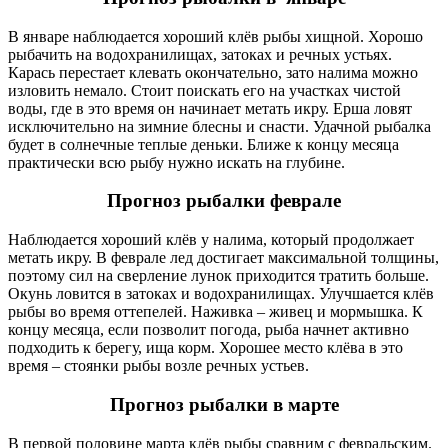
В январе наблюдается хороший клёв рыбы хищной. Хорошо
рыбачить на водохранилищах, затоках и речных устьях.
Карась перестает клевать окончательно, зато налима можно
изловить немало. Стоит поискать его на участках чистой
воды, где в это время он начинает метать икру. Ерша ловят
исключительно на зимние блесны и снасти. Удачной рыбалка
будет в солнечные теплые деньки. Ближе к концу месяца
практически всю рыбу нужно искать на глубине.
Прогноз рыбалки феврале
Наблюдается хороший клёв у налима, который продолжает
метать икру. В феврале лед достигает максимальной толщины,
поэтому сил на сверление лунок приходится тратить больше.
Окунь ловится в затоках и водохранилищах. Улучшается клёв
рыбы во время оттепелей. Наживка – живец и мормышка. К
концу месяца, если позволит погода, рыба начнет активно
подходить к берегу, ища корм. Хорошее место клёва в это
время – стоянки рыбы возле речных устьев.
Прогноз рыбалки в марте
В первой половине марта клёв рыбы сравним с февральским.