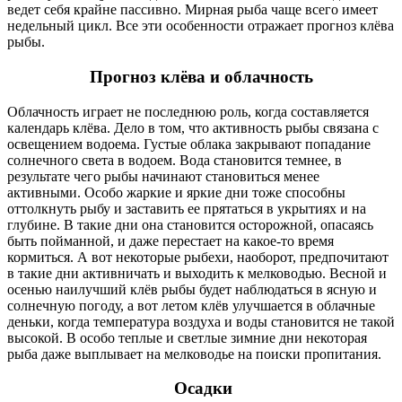
ведет себя крайне пассивно. Мирная рыба чаще всего имеет
недельный цикл. Все эти особенности отражает прогноз клёва
рыбы.
Прогноз клёва и облачность
Облачность играет не последнюю роль, когда составляется
календарь клёва. Дело в том, что активность рыбы связана с
освещением водоема. Густые облака закрывают попадание
солнечного света в водоем. Вода становится темнее, в
результате чего рыбы начинают становиться менее
активными. Особо жаркие и яркие дни тоже способны
оттолкнуть рыбу и заставить ее прятаться в укрытиях и на
глубине. В такие дни она становится осторожной, опасаясь
быть пойманной, и даже перестает на какое-то время
кормиться. А вот некоторые рыбехи, наоборот, предпочитают
в такие дни активничать и выходить к мелководью. Весной и
осенью наилучший клёв рыбы будет наблюдаться в ясную и
солнечную погоду, а вот летом клёв улучшается в облачные
деньки, когда температура воздуха и воды становится не такой
высокой. В особо теплые и светлые зимние дни некоторая
рыба даже выплывает на мелководье на поиски пропитания.
Осадки