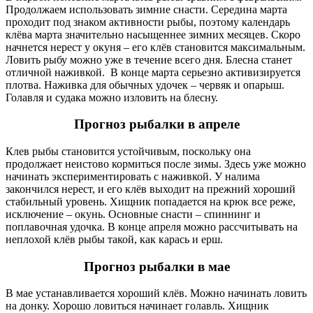
Продолжаем использовать зимние снасти. Середина марта
проходит под знаком активности рыбы, поэтому календарь
клёва марта значительно насыщеннее зимних месяцев. Скоро
начнется нерест у окуня – его клёв становится максимальным.
Ловить рыбу можно уже в течение всего дня. Блесна станет
отличной наживкой. В конце марта серьезно активизируется
плотва. Наживка для обычных удочек – червяк и опарыш.
Голавля и судака можно изловить на блесну.
Прогноз рыбалки в апреле
Клев рыбы становится устойчивым, поскольку она
продолжает неистово кормиться после зимы. Здесь уже можно
начинать экспериментировать с наживкой. У налима
закончился нерест, и его клёв выходит на прежний хороший
стабильный уровень. Хищник попадается на крюк все реже,
исключение – окунь. Основные снасти – спиннинг и
поплавочная удочка. В конце апреля можно рассчитывать на
неплохой клёв рыбы такой, как карась и ерш.
Прогноз рыбалки в мае
В мае устанавливается хороший клёв. Можно начинать ловить
на донку. Хорошо ловиться начинает голавль. Хищник