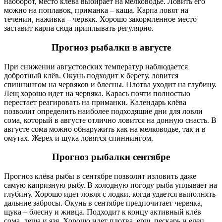
наоборот, место клёва выбирает на мелководье. Ловить его
можно на поплавок, приманка – каша. Карпа ловят на
течении, наживка – червяк. Хорошо закормленное место
заставит карпа сюда приплывать регулярно.
Прогноз рыбалки в августе
При снижении августовских температур наблюдается
добротный клёв. Окунь подходит к берегу, ловится
спиннингом на червяков и блесны. Плотва уходит на глубину.
Лещ хорошо идет на червяка. Карась почти полностью
перестает реагировать на приманки. Календарь клёва
позволит определить наиболее подходящие дни для ловли
сома, который в августе отлично ловится на донную снасть. В
августе сома можно обнаружить как на мелководье, так и в
омутах. Жерех и щука ловятся спиннингом.
Прогноз рыбалки сентябре
Прогноз клёва рыбы в сентябре позволит изловить даже
самую капризную рыбу. В холодную погоду рыба уплывает на
глубину. Хорошо идет ловля с лодки, когда удается выполнять
дальние забросы. Окунь в сентябре предпочитает червяка,
щука – блесну и живца. Подходит к концу активный клёв
сома, леща и язя. Хорошо идет плотва, ерш, пескарь и елец.