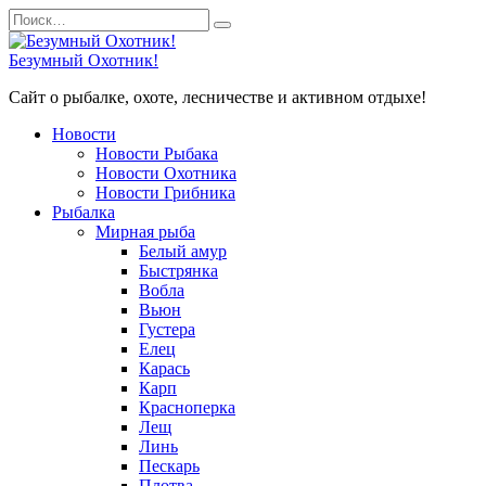
Перейти
Search
к
for:
содержанию
Безумный Охотник!
Сайт о рыбалке, охоте, лесничестве и активном отдыхе!
Новости
Новости Рыбака
Новости Охотника
Новости Грибника
Рыбалка
Мирная рыба
Белый амур
Быстрянка
Вобла
Вьюн
Густера
Елец
Карась
Карп
Красноперка
Лещ
Линь
Пескарь
Плотва