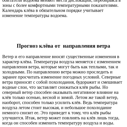
обитатели водоема меняют места дислокации, перебираясь в
зоны с более комфортными температурными показателями.
Календарь клёва в обязательном порядке учитывает
изменение температуры водоема.
Прогноз клёва от направления ветра
Ветер и его направление вносят существенные изменения в
характер клёва. Температура воздуха меняется с изменением
направления ветра, которые могут быть как теплыми, так и
холодными. По направлению ветра можно проследить и
заранее просчитать изменение погодных условий. Северные
ветра приносят с собой похолодания, будоражит и смешивает
водные слои, что заставляет снижаться клёв рыбы. Но
северный ветер способен оказывать негативное влияние на
клёв только осенью, весной и зимой. Летом же такой ветер,
наоборот, способен только усилить клёв. Ведь температура
воздуха летом стоит высокая, и небольшое похолодание
немного снизит ее. Это приведет к тому, что клёв рыбы
улучшится. Итак, ветер может повлиять на клёв лишь тогда,
когда он способен изменить температуру воздуха и воды.