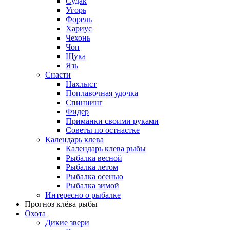
Судак
Угорь
Форель
Хариус
Чехонь
Чоп
Щука
Язь
Снасти
Нахлыст
Поплавочная удочка
Спиннинг
Фидер
Приманки своими руками
Советы по остнастке
Календарь клева
Календарь клева рыбы
Рыбалка весной
Рыбалка летом
Рыбалка осенью
Рыбалка зимой
Интересно о рыбалке
Прогноз клёва рыбы
Охота
Дикие звери