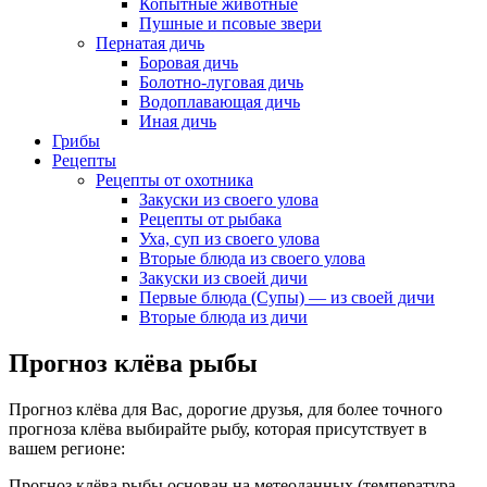
Копытные животные
Пушные и псовые звери
Пернатая дичь
Боровая дичь
Болотно-луговая дичь
Водоплавающая дичь
Иная дичь
Грибы
Рецепты
Рецепты от охотника
Закуски из своего улова
Рецепты от рыбака
Уха, суп из своего улова
Вторые блюда из своего улова
Закуски из своей дичи
Первые блюда (Супы) — из своей дичи
Вторые блюда из дичи
Прогноз клёва рыбы
Прогноз клёва для Вас, дорогие друзья, для более точного
прогноза клёва выбирайте рыбу, которая присутствует в
вашем регионе:
Прогноз клёва рыбы основан на метеоданных (температура