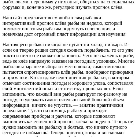
рыболовами, перенимая у них опыт, общаться на специальных
форумах и, конечно же, регулярно изучать прогноз клёва.
Наш сайт предлагает всем любителям рыбалки
интерактивный прогноз клёва рыбы на неделю, который
поможет опытным рыбакам подтянуть свои знания, а
новичкам даст огромный пласт информации для изучения.
Настоящего рыбака никогда не пугает ни холод, ни жара. И
если он твердо решил сегодня сходить порыбачить, то его уже
никто и ничто не сможет остановить. Чего не скажешь о рыбе,
ведь ее клёв напрямую завязан на погодных условиях. Многие
рыболовы заранее выбирают место ловли, самостоятельно
пытаются спрогнозировать клёв рыбы, подбирают прикормки
и приманки. Кто-то даже ведет дневник рыбалки, в котором
отмечает соотношения погоды и хорошего улова, сопоставляя
свой многолетний опыт и статистику прошлых лет. Если
вспомнить, что каждый вид рыбы реагирует по-разному на
погоду, то удержать самостоятельно такой большой объем
информации, ничего не упустив, — занятие практически
нереальное. Тут-то на помощь рыбаку и приходят
современные приборы и расчеты, которые позволяют
выполнить качественный прогноз клёва на неделю. Теперь не
нужно выходить на рыбалку и бояться, что ничего путного
сегодня не поймаешь! Теперь понятно, когда и во сколько