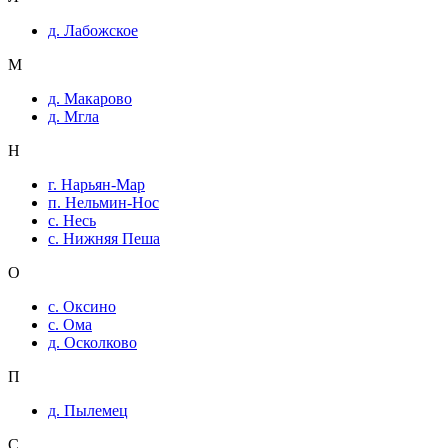
д. Лабожское
М
д. Макарово
д. Мгла
Н
г. Нарьян-Мар
п. Нельмин-Нос
с. Несь
с. Нижняя Пеша
О
с. Оксино
с. Ома
д. Осколково
П
д. Пылемец
С