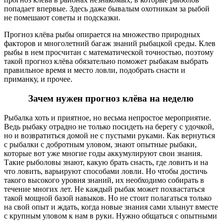
попадает впервые. Здесь даже бывалым охотникам за рыбой
не помешают советы и подсказки.
Прогноз клёва рыбы опирается на множество природных
факторов и многолетний багаж знаний рыбацкой среды. Клев
рыбы в нем просчитан с математической точностью, поэтому
такой прогноз клёва обязательно поможет рыбакам выбрать
правильное время и место ловли, подобрать снасти и
приманку, и прочее.
Зачем нужен прогноз клёва на неделю
Рыбалка хоть и приятное, но весьма непростое мероприятие.
Ведь рыбаку отрадно не только посидеть на берегу с удочкой,
но и возвратиться домой не с пустыми руками. Как вернуться
с рыбалки с добротным уловом, знают опытные рыбаки,
которые вот уже многие годы аккумулируют свои знания.
Такие рыболовы знают, какую брать снасть, где ловить и на
что ловить, варьируют способами ловли. Но чтобы достичь
такого высокого уровня знаний, их необходимо собирать в
течение многих лет. Не каждый рыбак может похвастаться
такой мощной базой навыков. Но не стоит полагаться только
на свой опыт и ждать, когда новые знания сами хлынут вместе
с крупным уловом к нам в руки. Нужно общаться с опытными