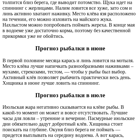
толпится близ берега, где выводит потомство. Щука идет на
спиннинг с жерлицами. Налим ловится все хуже, зато сом и
линь активно хватают наживку. Место клёва язя расположено
на течении, его можно изловить на майского жука.
Нахлыстом можно попробовать поймать жереха. В конце мая
в водоеме уже достаточно корма, поэтому без качественной
прикормки уже не обойтись.
Прогноз рыбалки в июне
В первой половине месяца карась и линь ловится на мотыля.
Место клёва лучше напичкать разнообразными наживками –
мухами, стрекозами, тестом, — чтобы у рыбы был выбор.
Активный клёв позволяет рыбачить практически весь день.
Хищника в июне лучше ловить на спиннинг.
Прогноз рыбалки в июле
Июльская жара негативно сказывается на клёве рыбы. В
какой-то момент он может и вовсе отсутствовать. Лучшие
часы для ловли – утренние и вечерние. Пасмурные июльские
дни обязательно дадут добротный клёв. Хищника стоит
поискать на глубине. Окуня близ берега не поймать —
придется выплывать на середину водоема. А вот карась,