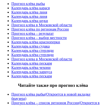
Прогноз клёва рыбы
Календарь клёва карася
Календарь клёва линя
Календарь клёва линя
Календарь клёва щуки
Прогноз клёва в Московской области
Прогноз клёва по регионам России
Прогноз клёва – результат
Прогноз клёва – выбор местности
Календарь клёва красноперки
Календарь клёва судака
Календарь клёва стерляди
Календарь клёва стерляди
Прогноз клева в Московской области
Календарь клёва пескаря
Календарь клёва чехони
Календарь клёва хариуса
Календарь клёва пескаря
Читайте также про прогноз клёва
Прогноз клёва рыбы(Откроется в новой вкладке
браузера)
Прогноз клёва – список регионов России(Откроется в