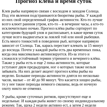
Прогноз клёва и время суток
Клев рыбы напрямую связан с восходом и заходом Солнца.
Под эти явления подстраиваются биоритмы рыбы. У каждой
из них свой определенный график активности. Кто-то лучше
всего клюет ранним утром, кто-то – в вечерние часы, а кто-то
исключительно ночью. Прогноз клёва рыбы сортирует по
категориям будущий улов и расписывает, в какое время суток
лучше всего выдвигаться за ловлей той или иной рыбешки.
Есть много тонкостей в поведении рыб, которое напрямую
зависит от Солнца. Так, карась перестает клевать за 15 минут
до восхода. Почти у каждой рыбы есть два временных пика,
когда она максимально активизируется. Из-за этого и
сложился устойчивый термин утреннего и вечернего клёва.
Также у рыбы есть и еще 2 пика активности, которые
уступают двум предыдущим, ног о которых также нельзя
забывать. На них делает акцент прогноз клёва рыбы на
неделю. Большие периоды активности длятся по несколько
часов, малые – от 40 до 90 минут. Что касается хищно рыбы,
то у нее такие периоды немного смазаны, ведь ее ночную
охоту никто не отменял.
У рыбы, кроме суточных ритмов, присутствуют еще и
недельные. И каждая рыба живет по своему индивидуальному
режиму. Так, щука 2 недели активно ест, а затем 2 недели