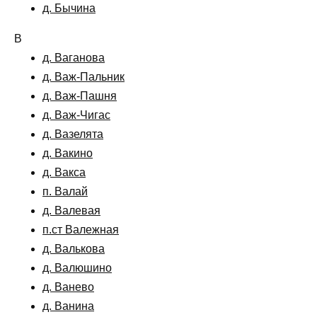
д. Бычина
В
д. Ваганова
д. Важ-Пальник
д. Важ-Пашня
д. Важ-Чигас
д. Вазелята
д. Вакино
д. Вакса
п. Валай
д. Валевая
п.ст Валежная
д. Валькова
д. Валюшино
д. Ванево
д. Ванина