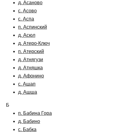
д. Асаново
с. Асово
с. Аспа
п. Аспинский
д. Асюл
д. Атеро-Ключ
п. Атерский
д. Атнягузи
д. Атняшка
д. Афонино
с. Ашап
д. Ашша
Б
п. Бабина Гора
д. Бабино
с. Бабка