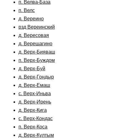
п. Велва-База
п. Велс
д. Вереино
рзд Вереинский
д. Вересовая
д. Верещагино
д. Верх-Бияваш
п. Верх-Буждом
д. Верх-Буй
д. Верх-Гондыр
д. Верх-Емаш
с. Верх-Иньва
д. Верх-Ирень
д. Верх-Кига
с. Верх-Кондас
п. Верх-Коса
д. Верх-Култым