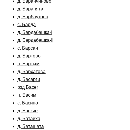
д. Баранчиново
д. Баранята
д. Барбаутово
с. Барда
д. Бардабашка-I
д. Бардабашка-II
с. Барсаи
д. Бартово
п. Бартым
д. Бархатова
д. Басарги
рзд Басег
п. Басим
с. Басино
д. Баские
д. Батаиха
д. Баташата