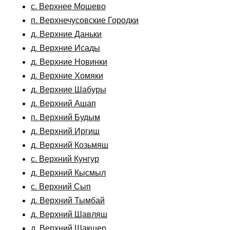
с. Верхнее Мошево
п. Верхнечусовские Городки
д. Верхние Даньки
д. Верхние Исады
д. Верхние Новинки
д. Верхние Хомяки
д. Верхние Шабуры
д. Верхний Ашап
п. Верхний Будым
д. Верхний Иргиш
д. Верхний Козьмяш
с. Верхний Кунгур
д. Верхний Кысмыл
с. Верхний Сып
д. Верхний Тымбай
д. Верхний Шавляш
д. Верхний Шакшер