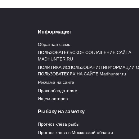
Теперь в реке Енисей живет более 80 000 
была для выпуска была предоставлена пр
Информация
Выпуск рыбы производится в связи с реал
Обратная связь
выполнение работ по выращиванию рыбы д
ПОЛЬЗОВАТЕЛЬСКОЕ СОГЛАШЕНИЕ САЙТА
предприятий.
MADHUNTER.RU
ПОЛИТИКА ИСПОЛЬЗОВАНИЯ ИНФОРМАЦИИ 
Выпускать мальков будут до сентября. Пла
ПОЛЬЗОВАТЕЛЯХ НА САЙТЕ Madhunter.ru
до 10 000 000 штук.
Реклама на сайте
Правообладателям
Ищем авторов
Рыбаку на заметку
Прогноз клёва рыбы
Прогноз клева в Московской области