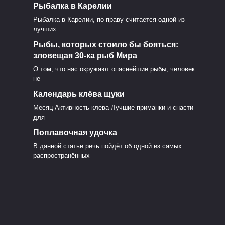
я
Рыбалка в Карелии
Рыбалка в Карелии, по праву считается одной из
лучших.
Рыбы, которых стоило бы бояться:
сь
Жители Итурупа
зловещая 30-ка рыб Мира
.
получили горбушу
О том, что нас окружают опаснейшие рыбы, человек
 и
безвозмездно
не
Календарь клёва щуки
0
1.1к.
Месяц Активность клева Лучшие приманки и снасти
для
Поплавочная удочка
В данной статье речь пойдёт об одной из самых
х
распространённых
В Башкирии рыбак
погиб от удара
е
молнии
0
422