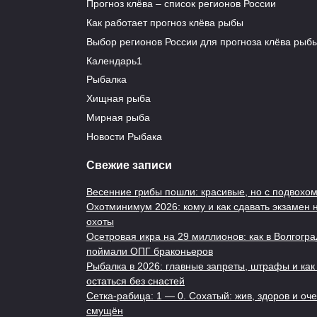
Прогноз клёва – список регионов России
Как работает прогноз клёва рыбы
Выбор регионов России для прогноза клёва рыб
Календарь1
Браконьеры в
Глав
Рыбалка
ловушке: громкое
рыба
Хищная рыба
дело на Таймыре!
Мирная рыба
0
0
168
Новости Рыбака
Свежие записи
Весенние грибы пошли: красивые, но с подвохо
Охотминимум 2026: кому и как сдавать экзамен 
План выполнен:
охоты
Осетровая икра на 29 миллионов: как в Волгогра
кутумом зарыбили
поймали ОПГ браконьеров
Каспий успешно
Рыбалка в 2026: главные запреты, штрафы и как
остаться без снастей
0
1.2к.
Сетка-рабица: 1 — 0. Сохатый: жив, здоров и оч
смущён