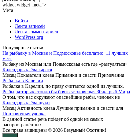
widget widget_meta">
Мета
Войти
Лента записей
Лента комментариев
WordPress.org
Популярные статьи
На рыбалку в Москве и Подмосковье бесплатно: 11 лучших
мест
Рыбаку из Москвы или Подмосковья есть где «разгуляться»
Календарь клёва карася
Месяц Показатели клева Приманки и снасти Примечания
Рыбалка в Карелии
Рыбалка в Карелии, по праву считается одной из лучших.
Рыбы, которых стоило бы бояться: зловещая 30-ка рыб Мира
О том, что нас окружают опаснейшие рыбы, человек не
Календарь клёва щуки
Месяц Активность клева Лучшие приманки и снасти для
Поплавочная удочка
В данной статье речь пойдёт об одной из самых
распространённых
Все права защищены © 2026 Безумный Охотник!