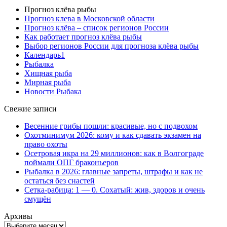
Прогноз клёва рыбы
Прогноз клева в Московской области
Прогноз клёва – список регионов России
Как работает прогноз клёва рыбы
Выбор регионов России для прогноза клёва рыбы
Календарь1
Рыбалка
Хищная рыба
Мирная рыба
Новости Рыбака
Свежие записи
Весенние грибы пошли: красивые, но с подвохом
Охотминимум 2026: кому и как сдавать экзамен на
право охоты
Осетровая икра на 29 миллионов: как в Волгограде
поймали ОПГ браконьеров
Рыбалка в 2026: главные запреты, штрафы и как не
остаться без снастей
Сетка-рабица: 1 — 0. Сохатый: жив, здоров и очень
смущён
Архивы
Архивы