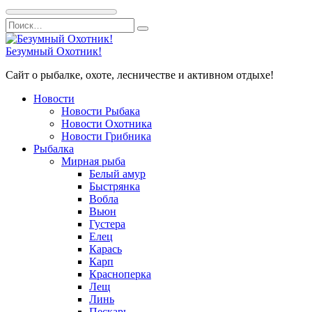
Перейти
Search
к
for:
содержанию
Безумный Охотник!
Сайт о рыбалке, охоте, лесничестве и активном отдыхе!
Новости
Новости Рыбака
Новости Охотника
Новости Грибника
Рыбалка
Мирная рыба
Белый амур
Быстрянка
Вобла
Вьюн
Густера
Елец
Карась
Карп
Красноперка
Лещ
Линь
Пескарь