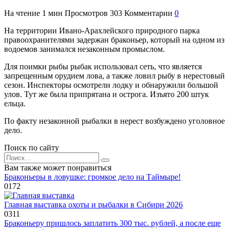
На чтение
1 мин
Просмотров
303
Комментарии
0
На территории Ивано-Арахлейского природного парка
правоохранителями задержан браконьер, который на одном из
водоемов занимался незаконным промыслом.
Для поимки рыбы рыбак использовал сеть, что является
запрещенным орудием лова, а также ловил рыбу в нерестовый
сезон. Инспекторы осмотрели лодку и обнаружили большой
улов. Тут же была припрятана и острога. Изъято 200 штук
ельца.
По факту незаконной рыбалки в нерест возбуждено уголовное
дело.
Поиск по сайту
Search
for:
Вам также может понравиться
Браконьеры в ловушке: громкое дело на Таймыре!
0
172
Главная выставка охоты и рыбалки в Сибири 2026
0
311
Браконьеру пришлось заплатить 300 тыс. рублей, а после еще