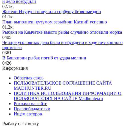
и дело возбудили
0
2.1к.
Жители Итурупа получили горбушу безвозмездно
0
1.1к.
План выполнен: кутумом зарыбили Каспий успешно
0
1.2к.
Рыбаки на Камчатке вместо рыбы случайно отловили моржа
0
405
Четыре уголовных дела было возбуждено в ходе незаконного
промысла
0
361
В Башкирии рыбак погиб от удара молнии
0
426
Информация
Обратная связь
ПОЛЬЗОВАТЕЛЬСКОЕ СОГЛАШЕНИЕ САЙТА
MADHUNTER.RU
ПОЛИТИКА ИСПОЛЬЗОВАНИЯ ИНФОРМАЦИИ О
ПОЛЬЗОВАТЕЛЯХ НА САЙТЕ Madhunter.ru
Реклама на сайте
Правообладателям
Ищем авторов
Рыбаку на заметку