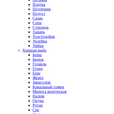
Плотва
Подлещик
Подуст
Сазан
Сопа
Стерлядь
Тарань
Толстолобик
Уклейка
Умбра
Хищная рыба
Берш
Бычок
Голавль
Голец
Ёрш
Жерех
Змееголов
Канальный сомик
Минога венгерская
Налим
Окунь
Ротан
Сиг