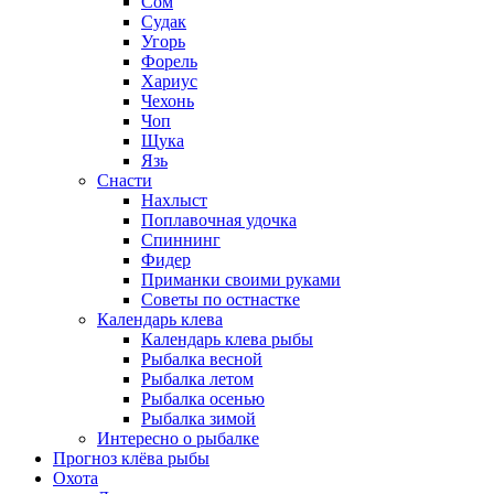
Сом
Судак
Угорь
Форель
Хариус
Чехонь
Чоп
Щука
Язь
Снасти
Нахлыст
Поплавочная удочка
Спиннинг
Фидер
Приманки своими руками
Советы по остнастке
Календарь клева
Календарь клева рыбы
Рыбалка весной
Рыбалка летом
Рыбалка осенью
Рыбалка зимой
Интересно о рыбалке
Прогноз клёва рыбы
Охота