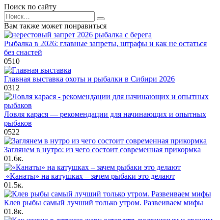
Поиск по сайту
Search
for:
Вам также может понравиться
Рыбалка в 2026: главные запреты, штрафы и как не остаться
без снастей
0
510
Главная выставка охоты и рыбалки в Сибири 2026
0
312
Ловля карася — рекомендации для начинающих и опытных
рыбаков
0
522
Заглянем в нутро: из чего состоит современная прикормка
0
1.6к.
«Канаты» на катушках – зачем рыбаки это делают
0
1.5к.
Клев рыбы самый лучший только утром. Развеиваем мифы
0
1.8к.