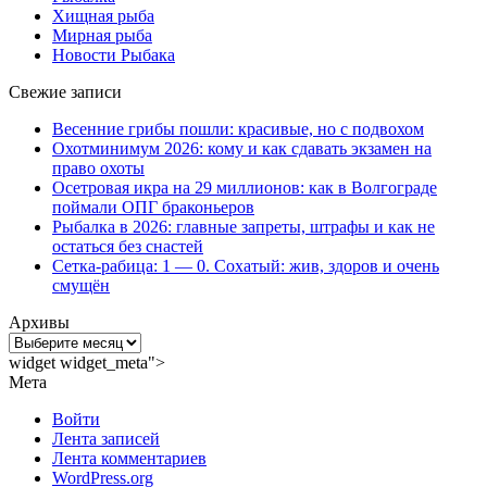
Хищная рыба
Мирная рыба
Новости Рыбака
Свежие записи
Весенние грибы пошли: красивые, но с подвохом
Охотминимум 2026: кому и как сдавать экзамен на
право охоты
Осетровая икра на 29 миллионов: как в Волгограде
поймали ОПГ браконьеров
Рыбалка в 2026: главные запреты, штрафы и как не
остаться без снастей
Сетка-рабица: 1 — 0. Сохатый: жив, здоров и очень
смущён
Архивы
Архивы
widget widget_meta">
Мета
Войти
Лента записей
Лента комментариев
WordPress.org