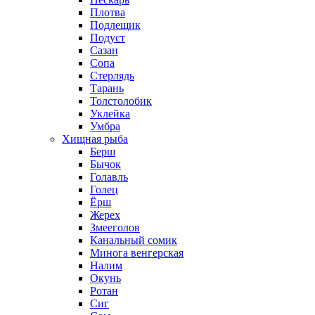
Плотва
Подлещик
Подуст
Сазан
Сопа
Стерлядь
Тарань
Толстолобик
Уклейка
Умбра
Хищная рыба
Берш
Бычок
Голавль
Голец
Ёрш
Жерех
Змееголов
Канальный сомик
Минога венгерская
Налим
Окунь
Ротан
Сиг