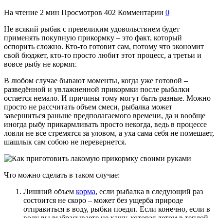
На чтение
2 мин
Просмотров
402
Комментарии
0
Не всякий рыбак с превеликим удовольствием будет
применять покупную прикормку – это факт, который
оспорить сложно. Кто-то готовит сам, потому что экономит
свой бюджет, кто-то просто любит этот процесс, а третьи и
вовсе рыбу не кормят.
В любом случае бывают моменты, когда уже готовой –
разведённой и увлажненной прикормки после рыбалки
остается немало. И причины тому могут быть разные. Можно
просто не рассчитать объем смеси, рыбалка может
завершиться раньше предполагаемого времени, да и вообще
иногда рыбу прикармливать просто некогда, ведь в процессе
ловли не все стремятся за уловом, а уха сама себя не помешает,
шашлык сам собою не перевернется.
Что можно сделать в таком случае:
Лишний объем
корма
, если рыбалка в следующий раз
состоится не скоро – может без ущерба природе
отправиться в воду, рыбки поедят. Если конечно, если в
воду вы выбрасываете не кашу, которая летом в теплой