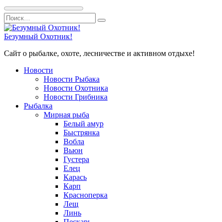
Перейти
Search
к
for:
содержанию
Безумный Охотник!
Сайт о рыбалке, охоте, лесничестве и активном отдыхе!
Новости
Новости Рыбака
Новости Охотника
Новости Грибника
Рыбалка
Мирная рыба
Белый амур
Быстрянка
Вобла
Вьюн
Густера
Елец
Карась
Карп
Красноперка
Лещ
Линь
Пескарь