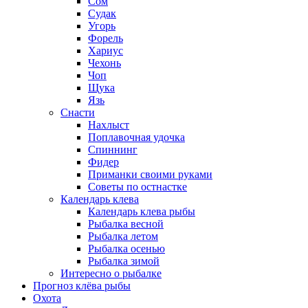
Сом
Судак
Угорь
Форель
Хариус
Чехонь
Чоп
Щука
Язь
Снасти
Нахлыст
Поплавочная удочка
Спиннинг
Фидер
Приманки своими руками
Советы по остнастке
Календарь клева
Календарь клева рыбы
Рыбалка весной
Рыбалка летом
Рыбалка осенью
Рыбалка зимой
Интересно о рыбалке
Прогноз клёва рыбы
Охота