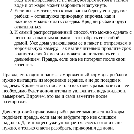
воде и от жары может забродить и затухнуть.
Если вы заметите, что кроме вас на берегу есть другие
рыбаки – оставшуюся прикормку, впрочем, как и
наживку можно отдать соседям. Вряд ли рыбаки будут
отказываться.
И самый распространенный способ, что можно сделать с
неиспользованным кормом – это забрать ее с собой
домой. Уже дома упаковываем ее в пакет и отправляем в
морозильную камеру. Так вы значительно продлите срок
годности своей смеси и сможете использовать ее в
дальнейшем. Правда, если она не потеряет после свои
качества.
Правда, есть один нюанс – замороженный корм для рыбалки
нужно вытащить из морозилки заранее, а не до поездки к
водоему. Кроме этого, после того как смесь разморозится – ее
необходимо будет дополнительно увлажнить, ведь жидкость
вымерзнет. Впрочем, это вы и сами заметите после
разморозки.
Для стартовой прикормки рыбы ранее замороженный корм
подойдет, правда, если вы не забудете про нее слишком
надолго. Да и процесс уже упрощается: смесь готовить не
нужно, а только снасти разобрать, прикормил да лови.