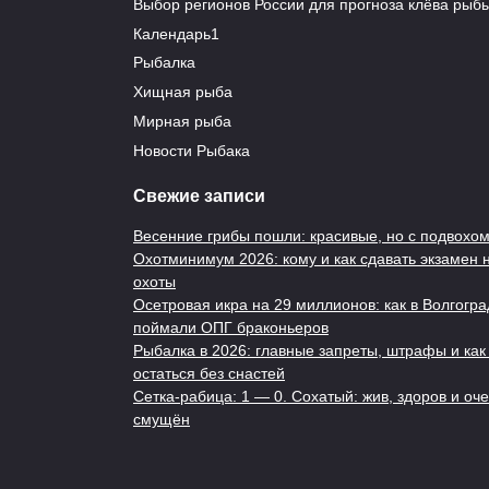
Выбор регионов России для прогноза клёва рыб
Календарь1
Глав
Рыбалка
Рыбалка в 2026: главные
рыба
Хищная рыба
запреты, штрафы и как не
0
остаться без снастей
Мирная рыба
Новости Рыбака
0
507
Свежие записи
Весенние грибы пошли: красивые, но с подвохо
Охотминимум 2026: кому и как сдавать экзамен 
охоты
Осетровая икра на 29 миллионов: как в Волгогра
поймали ОПГ браконьеров
«Канаты» на катушках –
Кле
Рыбалка в 2026: главные запреты, штрафы и как
зачем рыбаки это делают
толь
остаться без снастей
ми
Сетка-рабица: 1 — 0. Сохатый: жив, здоров и оч
0
1.5к.
смущён
0