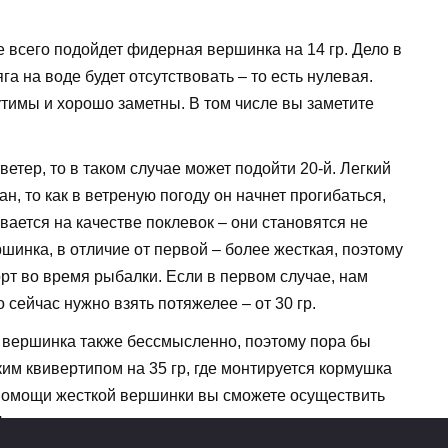
 всего подойдет фидерная вершинка на 14 гр. Дело в
га на воде будет отсутствовать – то есть нулевая.
тимы и хорошо заметны. В том числе вы заметите
етер, то в таком случае может подойти 20-й. Легкий
н, то как в ветреную погоду он начнет прогибаться,
вается на качестве поклевок – они становятся не
шинка, в отличие от первой – более жесткая, поэтому
рт во время рыбалки. Если в первом случае, нам
сейчас нужно взять потяжелее – от 30 гр.
 вершинка также бессмысленно, поэтому пора бы
м квивертипом на 35 гр, где монтируется кормушка
и помощи жесткой вершинки вы сможете осуществить
ри этом квивертип не гнется, а поклевки хорошо