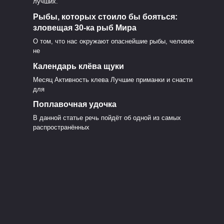
лучших.
Рыбы, которых стоило бы бояться:
зловещая 30-ка рыб Мира
Заглянем в нутро: из чего
О том, что нас окружают опаснейшие рыбы, человек
состоит современная
не
прикормка
Календарь клёва щуки
ых
0
1.5к.
Месяц Активность клева Лучшие приманки и снасти
для
Поплавочная удочка
В данной статье речь пойдёт об одной из самых
распространённых
Каша-самоделка против
ару
покупной — есть ли толк?
 и
0
1.6к.