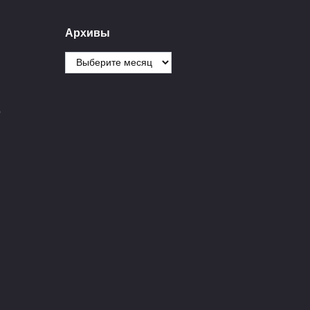
Архивы
 фидеру идет сразу несколько вершинок. Кстати, если
Архивы
ть ли не штормовой – в этом случае существует свой,
 с большей жесткостью.
О
Вам также может понравитьс