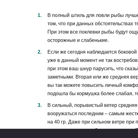
В полный штиль для ловли рыбы лучше
том, что при данных обстоятельствах тя
При этом все поклевки рыбы будут ощу
осторожные и слабенькие.
Если же сегодня наблюдается боковой в
уже в данный момент не так востребова
при этом ваш шнур парусить, что сказы
заметными. Вторая или же средняя вер
вы так можете повысить личный комфо
подошла бы кормушка более слабая, то 
В сильный, порывистый ветер средняя
вооружаться последним – самым жестки
на 40 гр. Даже при сильном ветре пр
точные и дальние забросы кормушки. П