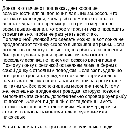
Донка, в отличие от поплавка, дает хорошие
возможности для выполнения дальних забросов. Что
весьма важно в дни, когда рыба немного отошла от
берега. Однако это преимущество резко меркнет во
время вываживания, которое у тарани нужно проводить
стремительно, чтобы не распугать всю стаю.
Поплавочной удочкой это сделать можно, а вот донка не
предполагает технику скорого вываживания рыбы. Если
использовать донку с резинкой, то добиться хорошего и
быстрого улова тарани практически невозможно,
поскольку резинка не приемлет резкого растягивания.
Поэтому донку с резинкой оставляем дома, а берем с
собой донку с отводным поводком. Если взять удилище
быстрого строя и катушку, что позволит стремительно
наматывать леску, ловля тарани весной на донку станет
не таким уж бесперспективным мероприятием. К тому
же, неспешная придонная проводка, которую позволит
выполнять эта снасть, дополнительно спровоцирует рыбу
на поклев. Элементы донной снасти должны иметь
стойкость к солевым отложениям. Например, крючки
стоит использовать исключительно луженые или
никелевые.
Если сравнивать все три самые популярные среди