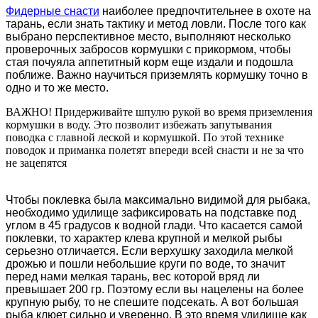
Фидерные снасти
наиболее предпочтительнее в охоте на
тарань, если знать тактику и метод ловли. После того как
выбрано перспективное место, выполняют несколько
проверочных забросов кормушки с прикормом, чтобы
стая почуяла аппетитный корм еще издали и подошла
поближе. Важно научиться приземлять кормушку точно в
одно и то же место.
ВАЖНО! Придерживайте шпулю рукой во время приземления
кормушки в воду. Это позволит избежать запутывания
поводка с главной леской и кормушкой. По этой технике
поводок и приманка полетят впереди всей снасти и не за что
не зацепятся
Чтобы поклевка была максимально видимой для рыбака,
необходимо удилище зафиксировать на подставке под
углом в 45 градусов к водной глади. Что касается самой
поклевки, то характер клева крупной и мелкой рыбы
серьезно отличается. Если верхушку заходила мелкой
дрожью и пошли небольшие круги по воде, то значит
перед нами мелкая тарань, вес которой вряд ли
превышает 200 гр. Поэтому если вы нацелены на более
крупную рыбу, то не спешите подсекать. А вот большая
рыба клюет сильно и уверенно. В это время удилище как