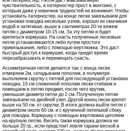
или патерностер. Петля даст максимальную
чувствительность, а патерностер прост в монтаже, с
которым даже у новичков трудностей не возникнет. Чтобы
установить патерностер, на конце лески завязываем для
установки поводка несколько узлов, хорошо их смачивая
водой и затягивая, выше в сантиметрах 20-ти вяжем
петлю с диаметром 10-15 см. За эту петлю и будет
крепиться кормушка. На снасть полученные лесковые
петли устанавливаются либо путем простого
привязывания, либо с помощью вертлюжка. Это даст
быстрый доступ к кормушке, когда придет время
перезабрасывать и перемещать снасть.
Ассиметричная петля делается так: с конца лески
отмеряем 2м, складываем пополам, в полуметре
выполняем скрутку с петлей для последующей установки
поводка. 15 см сложенной пополам лески сгибаем и
помещаем в петлю предмет, после чего крутим,
уменьшая диаметр петли до 2 см. Полученную петлю
завязываем на двойной узел. Другой конец лески крепят
выше на 50 см. от скрутки. В итоге должна выйти петля с
диаметром около 60 см. и с крученной петелькой сбоку
для поводка. Кормушку с помощью вертлюжка цепляем
на крупную петлю. Весить такая кормушка должна не
больше 20 гр., если предстоит ловля тарани весной в