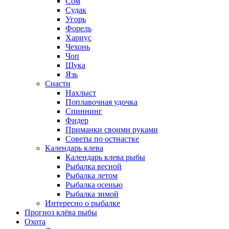
Сом
Судак
Угорь
Форель
Хариус
Чехонь
Чоп
Щука
Язь
Снасти
Нахлыст
Поплавочная удочка
Спиннинг
Фидер
Приманки своими руками
Советы по остнастке
Календарь клева
Календарь клева рыбы
Рыбалка весной
Рыбалка летом
Рыбалка осенью
Рыбалка зимой
Интересно о рыбалке
Прогноз клёва рыбы
Охота