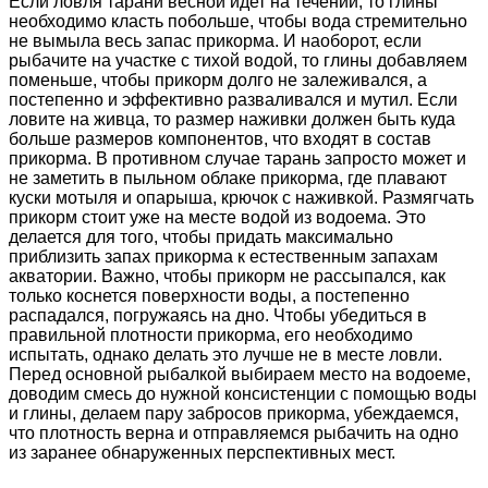
Если ловля тарани весной идет на течении, то глины
необходимо класть побольше, чтобы вода стремительно
не вымыла весь запас прикорма. И наоборот, если
рыбачите на участке с тихой водой, то глины добавляем
поменьше, чтобы прикорм долго не залеживался, а
постепенно и эффективно разваливался и мутил. Если
ловите на живца, то размер наживки должен быть куда
больше размеров компонентов, что входят в состав
прикорма. В противном случае тарань запросто может и
не заметить в пыльном облаке прикорма, где плавают
куски мотыля и опарыша, крючок с наживкой. Размягчать
прикорм стоит уже на месте водой из водоема. Это
делается для того, чтобы придать максимально
приблизить запах прикорма к естественным запахам
акватории. Важно, чтобы прикорм не рассыпался, как
только коснется поверхности воды, а постепенно
распадался, погружаясь на дно. Чтобы убедиться в
правильной плотности прикорма, его необходимо
испытать, однако делать это лучше не в месте ловли.
Перед основной рыбалкой выбираем место на водоеме,
доводим смесь до нужной консистенции с помощью воды
и глины, делаем пару забросов прикорма, убеждаемся,
что плотность верна и отправляемся рыбачить на одно
из заранее обнаруженных перспективных мест.