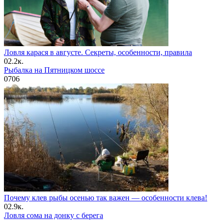
Ловля карася в августе. Секреты, особенности, правила
0
2.2к.
Рыбалка на Пятницком шоссе
0
706
Почему клев рыбы осенью так важен — особенности клева!
0
2.9к.
Ловля сома на донку с берега