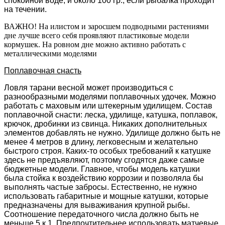
спокойной воде, и около 100 гр., если рыбалка проходит
на течении.
ВАЖНО! На илистом и заросшем подводными растениями
дне лучше всего себя проявляют пластиковые модели
кормушек. На ровном дне можно активно работать с
металлическими моделями
Поплавочная снасть
Ловля тарани весной может производиться с
разнообразными моделями поплавочных удочек. Можно
работать с маховым или штекерным удилищем. Состав
поплавочной снасти: леска, удилище, катушка, поплавок,
крючок, дробинки из свинца. Никаких дополнительных
элементов добавлять не нужно. Удилище должно быть не
менее 4 метров в длину, легковесным и желательно
быстрого строя. Каких-то особых требований к катушке
здесь не предъявляют, поэтому сгодятся даже самые
бюджетные модели. Главное, чтобы модель катушки
была стойка к воздействию коррозии и позволяла бы
выполнять частые забросы. Естественно, не нужно
использовать габаритные и мощные катушки, которые
предназначены для вываживания крупной рыбы.
Соотношение передаточного числа должно быть не
меньше 5 к 1. Предпочтительнее использовать матчевые