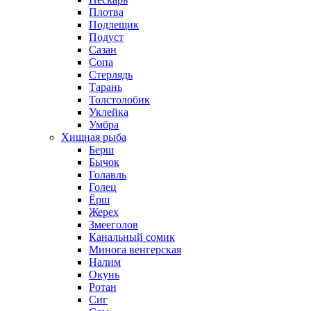
Плотва
Подлещик
Подуст
Сазан
Сопа
Стерлядь
Тарань
Толстолобик
Уклейка
Умбра
Хищная рыба
Берш
Бычок
Голавль
Голец
Ёрш
Жерех
Змееголов
Канальный сомик
Минога венгерская
Налим
Окунь
Ротан
Сиг