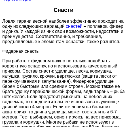
Снасти
Ловля тарани весной наиболее эффективно проходит на
одну из следующих вариаций
снастей
– поплавок, фидер
и донка. У каждой из них свои возможности, недостатки и
преимущества. Соответственно, и требования,
предъявляемые к элементам оснастки, также разнятся.
Фидерная снасть
При работе с фидером важно не только подобрать
корректную оснастку, но и использовать качественный
прикорм. Состав снасти: удилище, леска, кормушка,
катушка, грузило, крючки, вертлюжки (защита лески от
перекручивания и запутывания). Фидерное удилище
берем с быстрым или средним строем. Можно также не
брать удочку параболической формы, ведь тарань – рыба
нетяжелая. Если предстоит рыбачить на небольших
водоемах, то предпочтительнее использовать удилище
длиной около 4 метров. Если же ловим на больших
акваториях, то длина удилища может составлять и 6-7
метров. Тест выбираем, ориентируясь на вес прикорма,
грузила и кормушки. Многие рыбаки не используют в