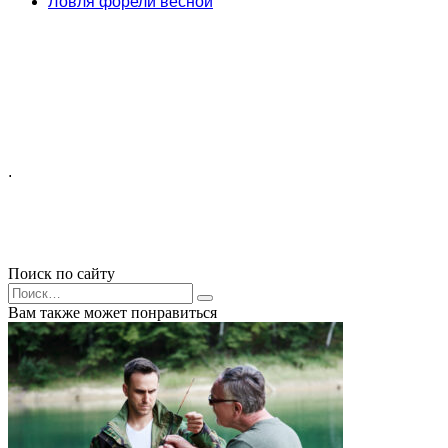
Ловля форели весной
.
Поиск по сайту
Search
for:
Вам также может понравиться