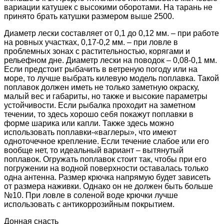
вариации катушек с высокими оборотами. На тарань не
принято брать катушки размером выше 2500.
Диаметр лески составляет от 0,1 до 0,12 мм. – при работе
на ровных участках, 0,17-0,2 мм. – при ловле в
проблемных зонах с растительностью, корягами и
рельефном дне. Диаметр лески на поводок – 0,08-0,1 мм.
Если предстоит рыбачить в ветреную погоду или на
море, то лучше выбрать килевую модель поплавка. Такой
поплавок должен иметь не только заметную окраску,
малый вес и габариты, но также и высокие параметры
устойчивости. Если рыбалка проходит на заметном
течении, то здесь хорошо себя покажут поплавки в
форме шарика или капли. Также здесь можно
использовать поплавки-«ваглеры», что имеют
одноточечное крепление. Если течение слабое или его
вообще нет, то идеальный вариант – вытянутый
поплавок. Огружать поплавок стоит так, чтобы при его
погружении на водной поверхности оставалась только
одна антенна. Размер крючка напрямую будет зависеть
от размера наживки. Однако он не должен быть больше
№10. При ловле в соленой воде крючки лучше
использовать с антикоррозийным покрытием.
Донная снасть