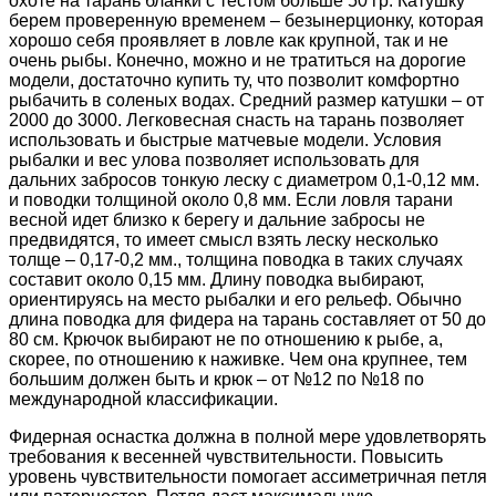
охоте на тарань бланки с тестом больше 50 гр. Катушку
берем проверенную временем – безынерционку, которая
хорошо себя проявляет в ловле как крупной, так и не
очень рыбы. Конечно, можно и не тратиться на дорогие
модели, достаточно купить ту, что позволит комфортно
рыбачить в соленых водах. Средний размер катушки – от
2000 до 3000. Легковесная снасть на тарань позволяет
использовать и быстрые матчевые модели. Условия
рыбалки и вес улова позволяет использовать для
дальних забросов тонкую леску с диаметром 0,1-0,12 мм.
и поводки толщиной около 0,8 мм. Если ловля тарани
весной идет близко к берегу и дальние забросы не
предвидятся, то имеет смысл взять леску несколько
толще – 0,17-0,2 мм., толщина поводка в таких случаях
составит около 0,15 мм. Длину поводка выбирают,
ориентируясь на место рыбалки и его рельеф. Обычно
длина поводка для фидера на тарань составляет от 50 до
80 см. Крючок выбирают не по отношению к рыбе, а,
скорее, по отношению к наживке. Чем она крупнее, тем
большим должен быть и крюк – от №12 по №18 по
международной классификации.
Фидерная оснастка должна в полной мере удовлетворять
требования к весенней чувствительности. Повысить
уровень чувствительности помогает ассиметричная петля