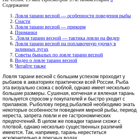
Содержание
Ловля тарани весной — особенности поведения рыбы
Снасти
Ловля тарани весной — прикорм
Приманки
Ловля тарани весной — тактика ловли на фидер
Ловля тарани весной на поплавочную удочку в
заливных лугах
Советы бывалых по ловле тарани весной
Видео о ловле тарани весной
Читайте также
Ловля тарани весной с большим успехом проходит у
рыбаков в акваториях практически всей России. Рыба
эта визуально схожа с воблой, однако имеет несколько
большие размеры. Сушеная, копченая и вяленая тарань
пользуется спросом у покупателей и быстро уходит с
прилавков. Рыболову перед рыбалкой необходимо знать
некоторые особенности поведения мирной рыбы, период
нереста, запрета ловли и ее гастрономических
предпочтений. В целом же повадки тарани схожи с
плотвой, однако несколько существенных различий
имеются. Так, например, тарань нереститься
исключительно в пресных водах.