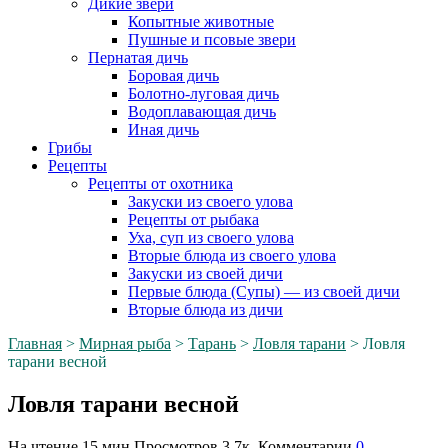
Дикие звери
Копытные животные
Пушные и псовые звери
Пернатая дичь
Боровая дичь
Болотно-луговая дичь
Водоплавающая дичь
Иная дичь
Грибы
Рецепты
Рецепты от охотника
Закуски из своего улова
Рецепты от рыбака
Уха, суп из своего улова
Вторые блюда из своего улова
Закуски из своей дичи
Первые блюда (Супы) — из своей дичи
Вторые блюда из дичи
Главная
>
Мирная рыба
>
Тарань
>
Ловля тарани
>
Ловля
тарани весной
Ловля тарани весной
На чтение
15 мин
Просмотров
3.7к.
Комментарии
0