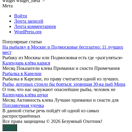
widget widget_meta">
Мета
Войти
Лента записей
Лента комментариев
WordPress.org
Популярные статьи
На рыбалку в Москве и Подмосковье бесплатно: 11 лучших
мест
Рыбаку из Москвы или Подмосковья есть где «разгуляться»
Календарь клёва карася
Месяц Показатели клева Приманки и снасти Примечания
Рыбалка в Карелии
Рыбалка в Карелии, по праву считается одной из лучших.
Рыбы, которых стоило бы бояться: зловещая 30-ка рыб Мира
О том, что нас окружают опаснейшие рыбы, человек не
Календарь клёва щуки
Месяц Активность клева Лучшие приманки и снасти для
Поплавочная удочка
В данной статье речь пойдёт об одной из самых
распространённых
Все права защищены © 2026 Безумный Охотник!