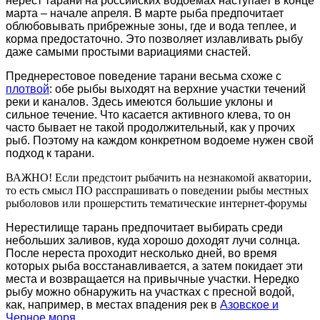
нерест тарани на российских водоемах наступает в конце
марта – начале апреля. В марте рыба предпочитает
облюбовывать прибрежные зоны, где и вода теплее, и
корма предостаточно. Это позволяет излавливать рыбу
даже самыми простыми вариациями снастей.
Преднерестовое поведение тарани весьма схоже с
плотвой
: обе рыбы выходят на верхние участки течений
реки и каналов. Здесь имеются большие уклоны и
сильное течение. Что касается активного клева, то он
часто бывает не такой продолжительный, как у прочих
рыб. Поэтому на каждом конкретном водоеме нужен свой
подход к тарани.
ВАЖНО! Если предстоит рыбачить на незнакомой акватории,
то есть смысл ПО расспрашивать о поведении рыбы местных
рыболовов или прошерстить тематические интернет-форумы
Нерестилище тарань предпочитает выбирать среди
небольших заливов, куда хорошо доходят лучи солнца.
После нереста проходит несколько дней, во время
которых рыба восстанавливается, а затем покидает эти
места и возвращается на привычные участки. Нередко
рыбу можно обнаружить на участках с пресной водой,
как, например, в местах впадения рек в
Азовское и
Черное моря.