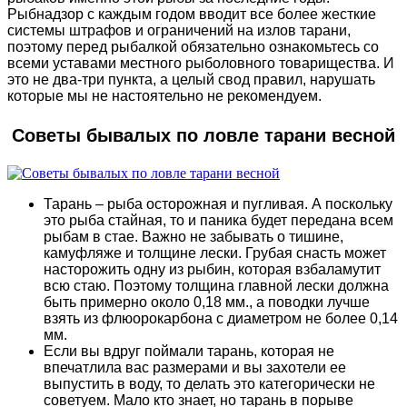
Рыбнадзор с каждым годом вводит все более жесткие
системы штрафов и ограничений на излов тарани,
поэтому перед рыбалкой обязательно ознакомьтесь со
всеми уставами местного рыболовного товарищества. И
это не два-три пункта, а целый свод правил, нарушать
которые мы не настоятельно не рекомендуем.
Советы бывалых по ловле тарани весной
Тарань – рыба осторожная и пугливая. А поскольку
это рыба стайная, то и паника будет передана всем
рыбам в стае. Важно не забывать о тишине,
камуфляже и толщине лески. Грубая снасть может
насторожить одну из рыбин, которая взбаламутит
всю стаю. Поэтому толщина главной лески должна
быть примерно около 0,18 мм., а поводки лучше
взять из флюорокарбона с диаметром не более 0,14
мм.
Если вы вдруг поймали тарань, которая не
впечатлила вас размерами и вы захотели ее
выпустить в воду, то делать это категорически не
советуем. Мало кто знает, но тарань в порыве