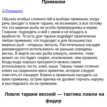
Приманки
Обычно особых сложностей в выборе приманок, когда
речь заходит о ловле тарани, не возникает, а все потому
что эта мирная рыба не особа привередлива в корме.
Главное, подходить к ней с умом и не впадать в
крайности. То есть для тарани подойдет практически
любая приманка, что подходит и для большинства
мирных рыб – опарыш, мотыль. Растительные насадки
рекомендуется использовать не раньше середины
весны. В марте на них рыба клюнуть, конечно, тоже
может, но это будет, скорее, исключение, чем правило.
Когда вода хорошо прогреется можно смело
использовать тесто, хлеб, каши. Тарань также отлично
клюет на сваренное мясо креветки, которое следует
очистить от панциря. Важно и правильно насадить на
крюк приманку: острие крючка не должно торчать наружу
и выглядывать из-за приманки.
Ловля тарани весной — тактика ловли на
фидер