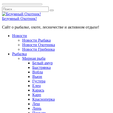
Перейти
Search
к
for:
содержанию
Безумный Охотник!
Сайт о рыбалке, охоте, лесничестве и активном отдыхе!
Новости
Новости Рыбака
Новости Охотника
Новости Грибника
Рыбалка
Мирная рыба
Белый амур
Быстрянка
Вобла
Вьюн
Густера
Елец
Карась
Карп
Красноперка
Лещ
Линь
Пескарь