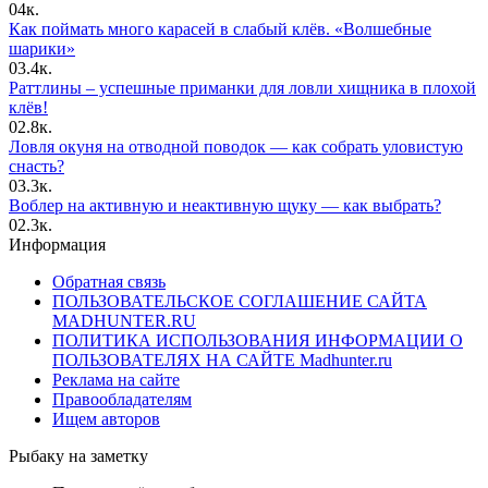
0
4к.
Как поймать много карасей в слабый клёв. «Волшебные
шарики»
0
3.4к.
Раттлины – успешные приманки для ловли хищника в плохой
клёв!
0
2.8к.
Ловля окуня на отводной поводок — как собрать уловистую
снасть?
0
3.3к.
Воблер на активную и неактивную щуку — как выбрать?
0
2.3к.
Информация
Обратная связь
ПОЛЬЗОВАТЕЛЬСКОЕ СОГЛАШЕНИЕ САЙТА
MADHUNTER.RU
ПОЛИТИКА ИСПОЛЬЗОВАНИЯ ИНФОРМАЦИИ О
ПОЛЬЗОВАТЕЛЯХ НА САЙТЕ Madhunter.ru
Реклама на сайте
Правообладателям
Ищем авторов
Рыбаку на заметку