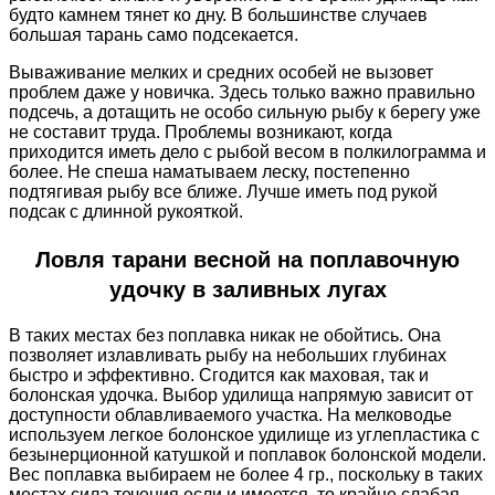
будто камнем тянет ко дну. В большинстве случаев
большая тарань само подсекается.
Вываживание мелких и средних особей не вызовет
проблем даже у новичка. Здесь только важно правильно
подсечь, а дотащить не особо сильную рыбу к берегу уже
не составит труда. Проблемы возникают, когда
приходится иметь дело с рыбой весом в полкилограмма и
более. Не спеша наматываем леску, постепенно
подтягивая рыбу все ближе. Лучше иметь под рукой
подсак с длинной рукояткой.
Ловля тарани весной на поплавочную
удочку в заливных лугах
В таких местах без поплавка никак не обойтись. Она
позволяет излавливать рыбу на небольших глубинах
быстро и эффективно. Сгодится как маховая, так и
болонская удочка. Выбор удилища напрямую зависит от
доступности облавливаемого участка. На мелководье
используем легкое болонское удилище из углепластика с
безынерционной катушкой и поплавок болонской модели.
Вес поплавка выбираем не более 4 гр., поскольку в таких
местах сила течения если и имеется, то крайне слабая.