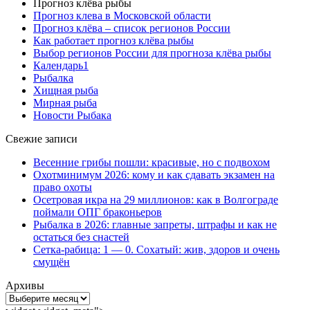
Прогноз клёва рыбы
Прогноз клева в Московской области
Прогноз клёва – список регионов России
Как работает прогноз клёва рыбы
Выбор регионов России для прогноза клёва рыбы
Календарь1
Рыбалка
Хищная рыба
Мирная рыба
Новости Рыбака
Свежие записи
Весенние грибы пошли: красивые, но с подвохом
Охотминимум 2026: кому и как сдавать экзамен на
право охоты
Осетровая икра на 29 миллионов: как в Волгограде
поймали ОПГ браконьеров
Рыбалка в 2026: главные запреты, штрафы и как не
остаться без снастей
Сетка-рабица: 1 — 0. Сохатый: жив, здоров и очень
смущён
Архивы
Архивы