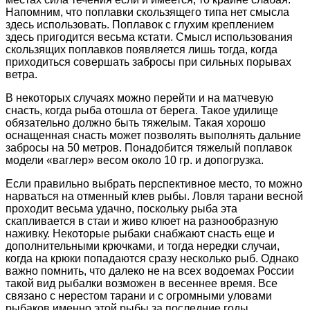
Напомним, что поплавки скользящего типа нет смысла
здесь использовать. Поплавок с глухим креплением
здесь пригодится весьма кстати. Смысл использования
скользящих поплавков появляется лишь тогда, когда
приходиться совершать забросы при сильных порывах
ветра.
В некоторых случаях можно перейти и на матчевую
снасть, когда рыба отошла от берега. Такое удилище
обязательно должно быть тяжелым. Такая хорошо
оснащенная снасть может позволять выполнять дальние
забросы на 50 метров. Понадобится тяжелый поплавок
модели «ваглер» весом около 10 гр. и допогрузка.
Если правильно выбрать перспективное место, то можно
нарваться на отменный клев рыбы. Ловля тарани весной
проходит весьма удачно, поскольку рыба эта
скапливается в стаи и живо клюет на разнообразную
наживку. Некоторые рыбаки снабжают снасть еще и
дополнительными крючками, и тогда нередки случаи,
когда на крюки попадаются сразу несколько рыб. Однако
важно помнить, что далеко не на всех водоемах России
такой вид рыбалки возможен в весеннее время. Все
связано с нерестом тарани и с огромными уловами
рыбаков именно этой рыбы за последние годы.