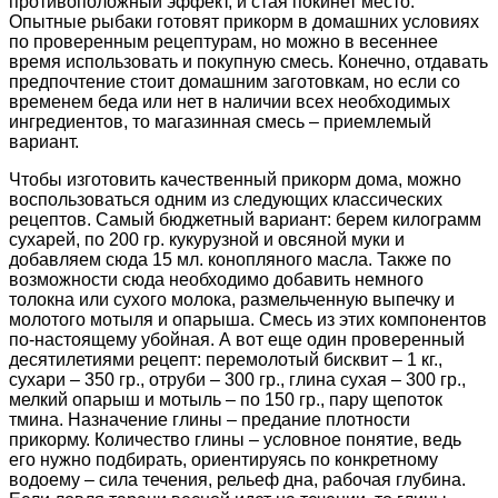
противоположный эффект, и стая покинет место.
Опытные рыбаки готовят прикорм в домашних условиях
по проверенным рецептурам, но можно в весеннее
время использовать и покупную смесь. Конечно, отдавать
предпочтение стоит домашним заготовкам, но если со
временем беда или нет в наличии всех необходимых
ингредиентов, то магазинная смесь – приемлемый
вариант.
Чтобы изготовить качественный прикорм дома, можно
воспользоваться одним из следующих классических
рецептов. Самый бюджетный вариант: берем килограмм
сухарей, по 200 гр. кукурузной и овсяной муки и
добавляем сюда 15 мл. конопляного масла. Также по
возможности сюда необходимо добавить немного
толокна или сухого молока, размельченную выпечку и
молотого мотыля и опарыша. Смесь из этих компонентов
по-настоящему убойная. А вот еще один проверенный
десятилетиями рецепт: перемолотый бисквит – 1 кг.,
сухари – 350 гр., отруби – 300 гр., глина сухая – 300 гр.,
мелкий опарыш и мотыль – по 150 гр., пару щепоток
тмина. Назначение глины – предание плотности
прикорму. Количество глины – условное понятие, ведь
его нужно подбирать, ориентируясь по конкретному
водоему – сила течения, рельеф дна, рабочая глубина.