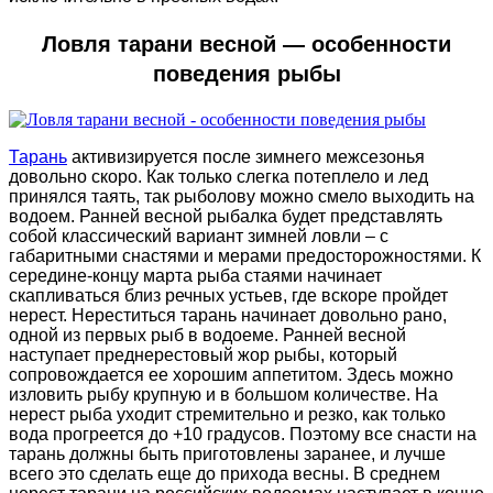
Ловля тарани весной — особенности
поведения рыбы
Тарань
активизируется после зимнего межсезонья
довольно скоро. Как только слегка потеплело и лед
принялся таять, так рыболову можно смело выходить на
водоем. Ранней весной рыбалка будет представлять
собой классический вариант зимней ловли – с
габаритными снастями и мерами предосторожностями. К
середине-концу марта рыба стаями начинает
скапливаться близ речных устьев, где вскоре пройдет
нерест. Нереститься тарань начинает довольно рано,
одной из первых рыб в водоеме. Ранней весной
наступает преднерестовый жор рыбы, который
сопровождается ее хорошим аппетитом. Здесь можно
изловить рыбу крупную и в большом количестве. На
нерест рыба уходит стремительно и резко, как только
вода прогреется до +10 градусов. Поэтому все снасти на
тарань должны быть приготовлены заранее, и лучше
всего это сделать еще до прихода весны. В среднем