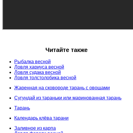
Читайте также
Рыбалка весной
Ловля хариуса весной
Ловля судака весной
Ловля толстолобика весной
Жаренная на сковороде тарань с овощами
Сугундай из тараньки или маринованная тарань
Тарань
Календарь клёва тарани
Заливное из карпа