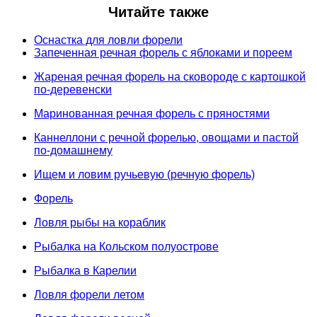
Читайте также
Оснастка для ловли форели
Запеченная речная форель с яблоками и пореем
Жареная речная форель на сковороде с картошкой
по-деревенски
Маринованная речная форель с пряностями
Каннеллони с речной форелью, овощами и пастой
по-домашнему
Ищем и ловим ручьевую (речную форель)
Форель
Ловля рыбы на кораблик
Рыбалка на Кольском полуострове
Рыбалка в Карелии
Ловля форели летом