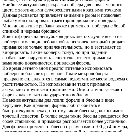
Наиболее актуальная раскраска воблера для лова – черного
цвета с хаотичными флуоресцентными красными точками.
Данная расцветка привлекает внимание рыбы и позволяет
рыбаку контролировать траекторию движения поводки.
Многие опытные рыбаки также применяют воблеры с белой
спинкой и черным брюшком.
Ловить форель на неглубоководных местах лучше всего на
воблеры, имеющие небольшой лепесточек, который придает
приманке не только привлекательность, но и заставляет ее
вибрировать. Такие воблеры тонут, но при падении
срабатывает парусность лепесточка, отчего приманка
заманчиво покачивается, привлекая форель.
Во время летнего зноя предпочтительно использовать
воблеры небольших размеров. Такие микровоблеры
прекрасно сплавляются в самые недоступные места водоема с
растительностью. Но использование таких приманок
актуально с крупными тройниками. Они отлично засекают
форель, как только она ударяет по воблеру.
Не менее актуальны для ловли форели и блесны в виде
вертушек. Как правило, форель любит обитать в
быстротекущих реках, поэтому такие блесны должны иметь
толстый лепесток. В толще воды такие блесны вращаются без
сбоев стабильно, и приманка располагается более устойчиво.
Для форели применяют блесна с размерами от 00 до 4 номера,
все зависит от климатических условий и состояния водной