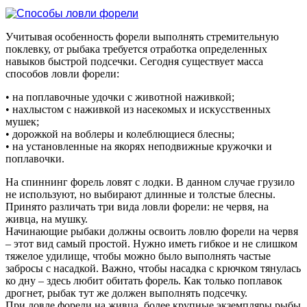
Учитывая особенность форели выполнять стремительную
поклевку, от рыбака требуется отработка определенных
навыков быстрой подсечки. Сегодня существует масса
способов ловли форели:
• на поплавочные удочки с животной наживкой;
• нахлыстом с наживкой из насекомых и искусственных
мушек;
• дорожкой на воблеры и колеблющиеся блесны;
• на установленные на якорях неподвижные кружочки и
поплавочки.
На спиннинг форель ловят с лодки. В данном случае грузило
не используют, но выбирают длинные и толстые блесны.
Принято различать три вида ловли форели: не червя, на
живца, на мушку.
Начинающие рыбаки должны освоить ловлю форели на червя
– этот вид самый простой. Нужно иметь гибкое и не слишком
тяжелое удилище, чтобы можно было выполнять частые
забросы с насадкой. Важно, чтобы насадка с крючком тянулась
ко дну – здесь любит обитать форель. Как только поплавок
дрогнет, рыбак тут же должен выполнять подсечку.
При ловле форели на живца, более крупные экземпляры рыбы