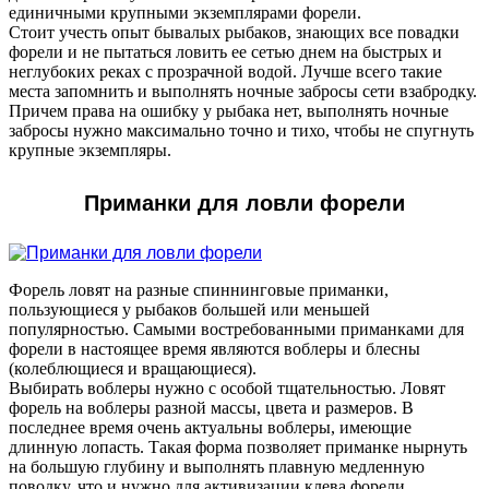
единичными крупными экземплярами форели.
Стоит учесть опыт бывалых рыбаков, знающих все повадки
форели и не пытаться ловить ее сетью днем на быстрых и
неглубоких реках с прозрачной водой. Лучше всего такие
места запомнить и выполнять ночные забросы сети взабродку.
Причем права на ошибку у рыбака нет, выполнять ночные
забросы нужно максимально точно и тихо, чтобы не спугнуть
крупные экземпляры.
Приманки для ловли форели
Форель ловят на разные спиннинговые приманки,
пользующиеся у рыбаков большей или меньшей
популярностью. Самыми востребованными приманками для
форели в настоящее время являются воблеры и блесны
(колеблющиеся и вращающиеся).
Выбирать воблеры нужно с особой тщательностью. Ловят
форель на воблеры разной массы, цвета и размеров. В
последнее время очень актуальны воблеры, имеющие
длинную лопасть. Такая форма позволяет приманке нырнуть
на большую глубину и выполнять плавную медленную
поводку, что и нужно для активизации клева форели.