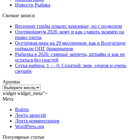
Новости Рыбака
Свежие записи
Весенние грибы пошли: красивые, но с подвохом
Охотминимум 2026: кому и как сдавать экзамен на
право охоты
Осетровая икра на 29 миллионов: как в Волгограде
поймали ОПГ браконьеров
Рыбалка в 2026: главные запреты, штрафы и как не
остаться без снастей
Сетка-рабица: 1 — 0. Сохатый: жив, здоров и очень
смущён
Архивы
Архивы
widget widget_meta">
Мета
Войти
Лента записей
Лента комментариев
WordPress.org
Популярные статьи