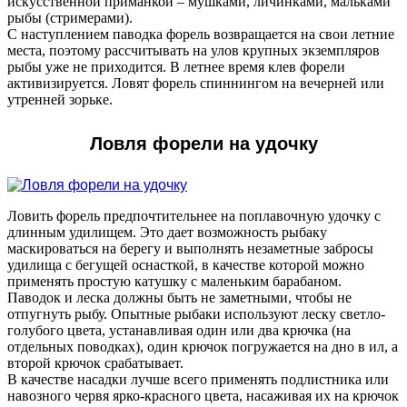
искусственной приманкой – мушками, личинками, мальками
рыбы (стримерами).
С наступлением паводка форель возвращается на свои летние
места, поэтому рассчитывать на улов крупных экземпляров
рыбы уже не приходится. В летнее время клев форели
активизируется. Ловят форель спиннингом на вечерней или
утренней зорьке.
Ловля форели на удочку
Ловить форель предпочтительнее на поплавочную удочку с
длинным удилищем. Это дает возможность рыбаку
маскироваться на берегу и выполнять незаметные забросы
удилища с бегущей оснасткой, в качестве которой можно
применять простую катушку с маленьким барабаном.
Паводок и леска должны быть не заметными, чтобы не
отпугнуть рыбу. Опытные рыбаки используют леску светло-
голубого цвета, устанавливая один или два крючка (на
отдельных поводках), один крючок погружается на дно в ил, а
второй крючок срабатывает.
В качестве насадки лучше всего применять подлистника или
навозного червя ярко-красного цвета, насаживая их на крючок