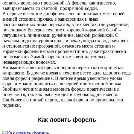
остается довольно прозрачной. А форель, как известно,
выбирает места со светлой, прозрачной водой.
В первые весенние дни форель еще не покидает мест своей
зимней стоянки, прячась в завихрениях и ямах,
расположенных ниже перекатов, в тех местах, где умеренное,
не слишком быстрое течение с хорошей кормовой базой –
лягушками, личинками ручейника, мелкой рыбешкой. С
началом подъема уровня воды в реках, когда их вода мутнеет
и становится не прозрачной, отыскать места стоянки и
кормежки форели весьма проблематично, даже практически
не возможно. Зимой форель тоже ловят на теплых
незамерзающих водоемах.
Внимание: ловить форель в период нереста категорически
запрещено. В другое время в течение всего календарного года
ловля форели разрешена. В летнее время увесистые уловы
форели можно получить на вечерней или утренней зорьке.
Знойным летним днем выловить форель практически не
получается, так как рыба уходит в глубоководные места.
Наиболее активный период клева форели во время вылета
поденки.
Как ловить форель