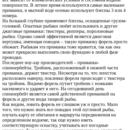
поверхности. В летнее время используются самые маленькие
приманки, в мытной воде осенью используют блесны 3 или 4
номера.
На большой глубине применяют блесны, оснащенные грузом-
головкой. Опытные рыбаки любят использовать и другие
джиговые приманки: твистеры, рипперы, поролоновые
рыбки. Однако самой эффективной является джиговая
вертушка, имеющая поводок – такую приманку форель просто
обожает. Рыбакам эта приманка тоже нравится, так как она
может прекрасно выполнять свою функцию в любой фазе
проводки.
Последнее ноу-хау производителей – приманки-
спиннербейты. Тройник, расположенный в нижней части
приманки, держит твистер. Несмотря на то, что лепесток
расположен наверху, поклевки форели происходят с твистера
на тройник. Видимо форель путает тройник с ножками
насекомого и ударяет в него. На сегодняшний день
спиннербейт является самой действенной приманкой на
форель и другие виды хищной рыбы.
Как видим, ловить форель не слишком уж и просто. Мало
того, что нужно знать все повадки этой пугливой рыбы,
изучать карту ее обитания и маршруты передвижения на
определенном водоеме, так еще нужно иметь
соответствующую оснастку, учитывать все погодные