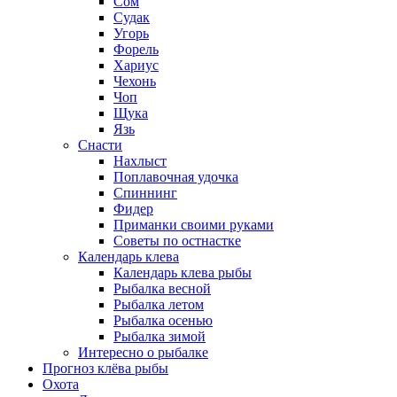
Сом
Судак
Угорь
Форель
Хариус
Чехонь
Чоп
Щука
Язь
Снасти
Нахлыст
Поплавочная удочка
Спиннинг
Фидер
Приманки своими руками
Советы по остнастке
Календарь клева
Календарь клева рыбы
Рыбалка весной
Рыбалка летом
Рыбалка осенью
Рыбалка зимой
Интересно о рыбалке
Прогноз клёва рыбы
Охота