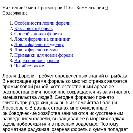
На чтение
9 мин
Просмотров
11.6к.
Комментарии
0
Содержание
Особенности ловли форели
Как ловить форель
Способы ловли форели
Ловля форели на спиннинг
Ловля форели на удочку
Ловля форели сетями
Приманки для ловли форели
Видео о ловле форели
Читайте также
Ловля форели требует определенных знаний от рыбака.
В настоящее время форель во многих странах является
промысловой рыбой, хотя естественный ареал ее
распространения постоянно сокращается из-за активного
вмешательства людей. Сегодня форелью принято
считать три рода хищных рыб из семейства Голец и
Лососевых. В разных странах многочисленные
рыбоводческие хозяйства занимаются искусственным
разведением форели, выращивая ее в морских садках
вдоль побережья или в пресных водоемах. Поэтому
ароматная радужная, озерная форель и кумжа попадает