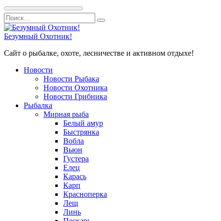
Перейти
Search
к
for:
содержанию
Безумный Охотник!
Сайт о рыбалке, охоте, лесничестве и активном отдыхе!
Новости
Новости Рыбака
Новости Охотника
Новости Грибника
Рыбалка
Мирная рыба
Белый амур
Быстрянка
Вобла
Вьюн
Густера
Елец
Карась
Карп
Красноперка
Лещ
Линь
Пескарь