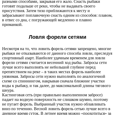
разными способами, закрывая его жало. Снасть рыбаки
готовят подальше от реки, чтобы не выдавать своего
присутствия. Затем тихо приближаются к месту и
забрасывают поплавочную снасть одним из способов: плавом,
в отвес со дна, с погружающей медленно и плавно
приманкой.
Ловля форели сетями
Несмотря на то, что ловить форель сетями запрещено, многие
рыбаки не отказываются от данного способа ловли, преследуя
спортивный азарт. Наиболее удачным временем для ловли
форели сетями считается весенний ход рыбы. Забросы сети
лучше всего выполнять не небольшой глубине перед
препятствием на реке – в таких местах форель наиболее
уязвимая. Забросы сети нужно выполнять по аналогичной
схеме со спиннингом, накрывая сначала ближние участки
воды к рыбаку, и так далее, до максимальной длины тягового
шнура.
Кастинговая сеть (при правильно выполненном забросе)
падает на водную поверхность не слишком шумно, поэтому
не пугает форель. Выбранный участок нужно облавливать
вниз по течению. Весной ловить форель сетью лучше всего в
дневное время суток. В летнее время можно «поохотиться» за