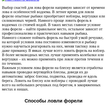
Выбор снастей для лова форели напрямую зависит от времени
лова и особенностей водоема. В летнее время для ловли
форели опытные рыбаки приобретают воблеры, вертушки или
силиконовых червей. Намного проще ловить форель в
водоемах со стоячей водой. В таких местах главное условие
лова форели – найти правильное место, остальное зависит от
профессионализма и практических навыков рыбака.
Намного сложнее поймать форель на быстрой узкой речушке,
на которой условия лова постоянно изменяются и рыбаку
нужно научиться реагировать на них, меняя тактику лова и
даже приманку. В ямках лучше всего ловить форель на воблер.
В более мелководных местах лучше применять колебалки или
вертушки – их можно применять при ловле против течения и
по течению.
Важным условием лова форели на блесну является отработка
навыков проводки вертящейся блесны, доведя их до
автоматизма: заброс блесны, подмотка, проводка ее вдоль
берега. Ловить на блесну или воблеры с проводкой лучше
всего на небольших речушках под берегом, в закоряженных
местах и нишах.
Способы ловли форели