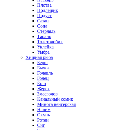
Плотва
Подлещик
Подуст
Сазан
Сопа
Стерлядь
Тарань
Толстолобик
Уклейка
Умбра
Хищная рыба
Берш
Бычок
Голавль
Голец
Ёрш
Жерех
Змееголов
Канальный сомик
Минога венгерская
Налим
Окунь
Ротан
Сиг