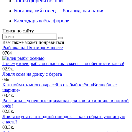
Ловля форели весной
Боганидский голец — боганидская палия
Календарь клёва форели
Поиск по сайту
Search
for:
Вам также может понравиться
Рыбалка на Пятницком шоссе
0
704
Почему клев рыбы осенью так важен — особенности клева!
0
2.9к.
Ловля сома на донку с берега
0
4к.
Как поймать много карасей в слабый клёв. «Волшебные
шарики»
0
3.4к.
Раттлины – успешные приманки для ловли хищника в плохой
клёв!
0
2.8к.
Ловля окуня на отводной поводок — как собрать уловистую
снасть?
0
3.3к.