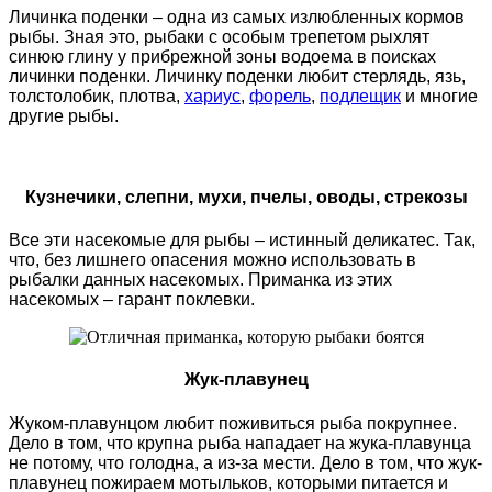
Личинка поденки – одна из самых излюбленных кормов
рыбы. Зная это, рыбаки с особым трепетом рыхлят
синюю глину у прибрежной зоны водоема в поисках
личинки поденки. Личинку поденки любит стерлядь, язь,
толстолобик, плотва,
хариус
,
форель
,
подлещик
и многие
другие рыбы.
Кузнечики, слепни, мухи, пчелы, оводы, стрекозы
Все эти насекомые для рыбы – истинный деликатес. Так,
что, без лишнего опасения можно использовать в
рыбалки данных насекомых. Приманка из этих
насекомых – гарант поклевки.
Жук-плавунец
Жуком-плавунцом любит поживиться рыба покрупнее.
Дело в том, что крупна рыба нападает на жука-плавунца
не потому, что голодна, а из-за мести. Дело в том, что жук-
плавунец пожираем мотыльков, которыми питается и