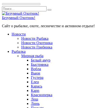
Перейти
Search
к
for:
содержанию
Безумный Охотник!
Сайт о рыбалке, охоте, лесничестве и активном отдыхе!
Новости
Новости Рыбака
Новости Охотника
Новости Грибника
Рыбалка
Мирная рыба
Белый амур
Быстрянка
Вобла
Вьюн
Густера
Елец
Карась
Карп
Красноперка
Лещ
Линь
Пескарь