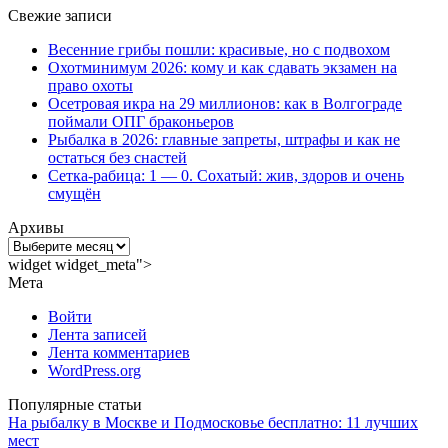
Свежие записи
Весенние грибы пошли: красивые, но с подвохом
Охотминимум 2026: кому и как сдавать экзамен на
право охоты
Осетровая икра на 29 миллионов: как в Волгограде
поймали ОПГ браконьеров
Рыбалка в 2026: главные запреты, штрафы и как не
остаться без снастей
Сетка-рабица: 1 — 0. Сохатый: жив, здоров и очень
смущён
Архивы
Архивы
widget widget_meta">
Мета
Войти
Лента записей
Лента комментариев
WordPress.org
Популярные статьи
На рыбалку в Москве и Подмосковье бесплатно: 11 лучших
мест