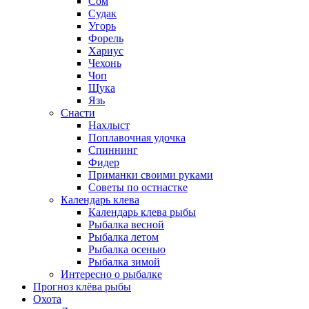
Сом
Судак
Угорь
Форель
Хариус
Чехонь
Чоп
Щука
Язь
Снасти
Нахлыст
Поплавочная удочка
Спиннинг
Фидер
Приманки своими руками
Советы по остнастке
Календарь клева
Календарь клева рыбы
Рыбалка весной
Рыбалка летом
Рыбалка осенью
Рыбалка зимой
Интересно о рыбалке
Прогноз клёва рыбы
Охота