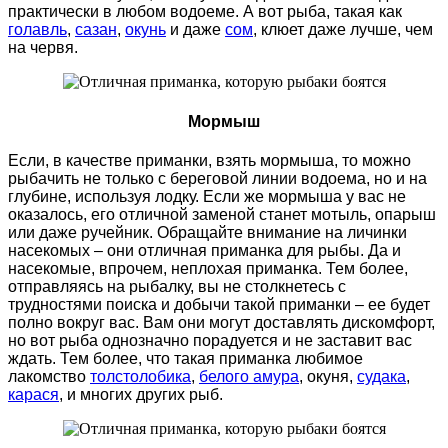
практически в любом водоеме. А вот рыба, такая как
голавль
,
сазан
,
окунь
и даже
сом
, клюет даже лучше, чем
на червя.
Мормыш
Если, в качестве приманки, взять мормыша, то можно
рыбачить не только с береговой линии водоема, но и на
глубине, используя лодку. Если же мормыша у вас не
оказалось, его отличной заменой станет мотыль, опарыш
или даже ручейник. Обращайте внимание на личинки
насекомых – они отличная приманка для рыбы. Да и
насекомые, впрочем, неплохая приманка. Тем более,
отправляясь на рыбалку, вы не столкнетесь с
трудностями поиска и добычи такой приманки – ее будет
полно вокруг вас. Вам они могут доставлять дискомфорт,
но вот рыба однозначно порадуется и не заставит вас
ждать. Тем более, что такая приманка любимое
лакомство
толстолобика
,
белого амура
, окуня,
судака
,
карася
, и многих других рыб.