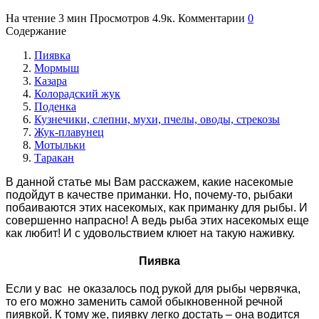
На чтение
3 мин
Просмотров
4.9к.
Комментарии
0
Содержание
Пиявка
Мормыш
Казара
Колорадский жук
Поденка
Кузнечики, слепни, мухи, пчелы, оводы, стрекозы
Жук-плавунец
Мотыльки
Таракан
В данной статье мы Вам расскажем, какие насекомые
подойдут в качестве приманки. Но, почему-то, рыбаки
побаиваются этих насекомых, как приманку для рыбы. И
совершенно напрасно! А ведь рыба этих насекомых еще
как любит! И с удовольствием клюет на такую наживку.
Пиявка
Если у вас не оказалось под рукой для рыбы червячка,
то его можно заменить самой обыкновенной речной
пиявкой. К тому же, пиявку легко достать – она водится