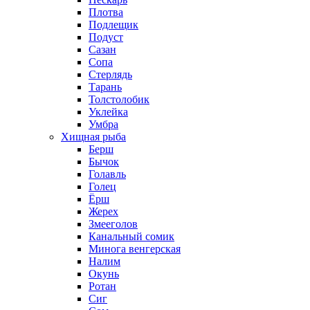
Плотва
Подлещик
Подуст
Сазан
Сопа
Стерлядь
Тарань
Толстолобик
Уклейка
Умбра
Хищная рыба
Берш
Бычок
Голавль
Голец
Ёрш
Жерех
Змееголов
Канальный сомик
Минога венгерская
Налим
Окунь
Ротан
Сиг