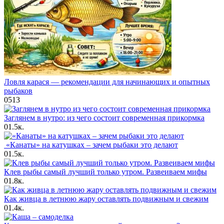
Ловля карася — рекомендации для начинающих и опытных
рыбаков
0
513
Заглянем в нутро: из чего состоит современная прикормка
0
1.5к.
«Канаты» на катушках – зачем рыбаки это делают
0
1.5к.
Клев рыбы самый лучший только утром. Развеиваем мифы
0
1.8к.
Как живца в летнюю жару оставлять подвижным и свежим
0
1.4к.